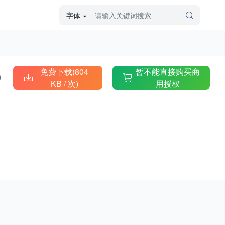
字体
字体高级筛选
外观
免费下载(804
暂不能直接购买商
KB /
次)
用授权
硬笔手写
毛笔飞白
粉笔勾绘
个性书体
美术手绘
儿童字体
涂鸦字体
哥特字体
印刷字体
更多
字型
手写手绘
创意设计
印刷字体