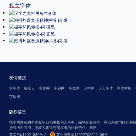
相关字体
友情链接
求字体
链图云
字客网
字谷网
字魔网
识字体
天天字体
字体掌柜
字咖网
版权信息
找字网发布的字体版权归相关权利人所有，除特别标注的，商业用途均须购买
授权擅自商用，版权人将追究侵权者的法律责任并索赔。
冀ICP备11021830号-2
冀公网安备13022702000109号