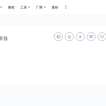
教程
工具
厂商
素材
全部字体
中文字体
英文字体
其它字体
编码
家族
GB2312
GBK
GB18030
BIG5
SHIFT-JIS
EUC-JP
EUC-JP
UNICODE
粗细
特粗
粗体
细体
特细