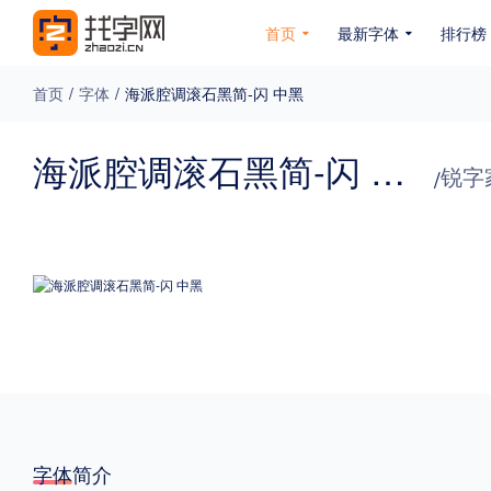
首页
最新字体
排行榜
首页
/
字体
/
海派腔调滚石黑简-闪 中黑
专题
海派腔调滚石黑简-闪 中黑
锐字
/
免费下载
收费下载
免费商用
无下载
名人名家字体
公文字体
图案字体
更多
风格
力量
圆润
优雅
豪放
奇特
字体简介