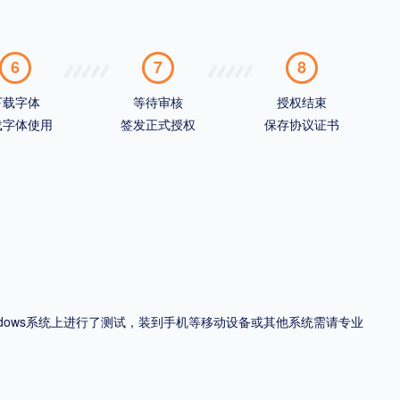
6
7
8
下载字体
等待审核
授权结束
载字体使用
签发正式授权
保存协议证书
ndows系统上进行了测试，装到手机等移动设备或其他系统需请专业