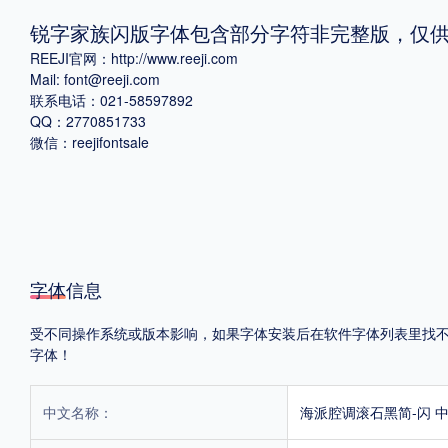
锐字家族闪版字体包含部分字符非完整版，仅
格式
REEJI官网：http://www.reeji.com
Mail: font@reeji.com
.TTF
.OTF
.TTC
联系电话：021-58597892
QQ：2770851733
微信：reejifontsale
重要提示：本站提供的字体除标注“
免费商用
”的字体外，即使显示“
免费下载
”
字体信息
受不同操作系统或版本影响，如果字体安装后在软件字体列表里找不到，
字体！
中文名称：
海派腔调滚石黑简-闪 