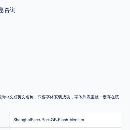
息咨询
地区
中国大陆
中国港澳台
中国西藏
老挝
越南
泰国
缅甸
蒙古
日本
韩国
更多
用，有侵权风险！
，可能为中文或英文名称，只要字体安装成功，字体列表里就一定存在该
ShanghaiFace-RockGB-Flash Medium