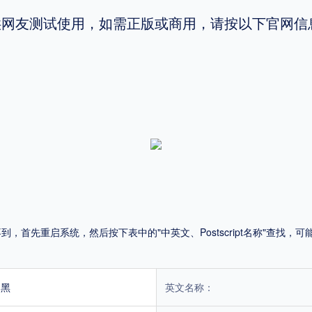
供网友测试使用，如需正版或商用，请按以下官网信
平台
适用电脑
适用手机
，商业用途也需购买商用授权！不能在线购买的请联系版权方，联系不到版权方不要商
首先重启系统，然后按下表中的"中英文、Postscript名称"查找
中黑
英文名称：