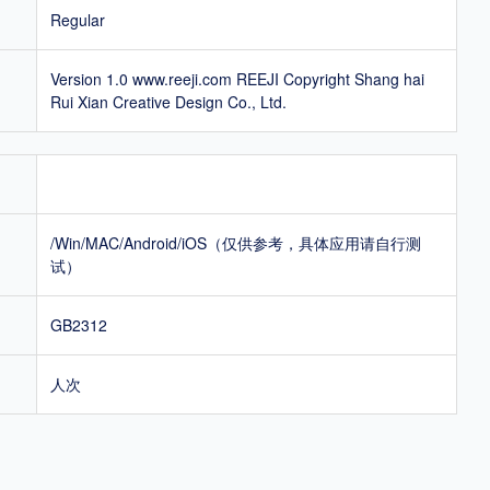
Regular
Version 1.0 www.reeji.com REEJI Copyright Shang hai
Rui Xian Creative Design Co., Ltd.
/Win/MAC/Android/iOS（仅供参考，具体应用请自行测
试）
GB2312
人次