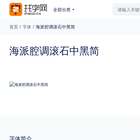
全部分类
最新字体
排行榜
教
首页
/
字体
/
海派腔调滚石中黑简
专题
海派腔调滚石中黑简
免费下载
收费下载
更多
外观
硬笔手写
更多
粗细
特粗
粗体
字体简介