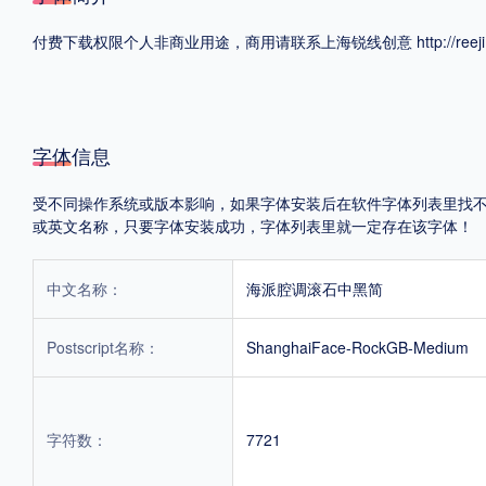
付费下载权限个人非商业用途，商用请联系上海锐线创意 http://reeji.
格式
.TTF
.OTF
字体信息
地区
受不同操作系统或版本影响，如果字体安装后在软件字体列表里找不到，首
中国大陆
中国港澳台
更多
或英文名称，只要字体安装成功，字体列表里就一定存在该字体！
中文名称：
海派腔调滚石中黑简
POP字体下载
字库打包下载
海报素材下载
Postscript名称：
ShanghaiFace-RockGB-Medium
字体新闻
字体文章
字体程序
字体人物
字体网站
字符数：
7721