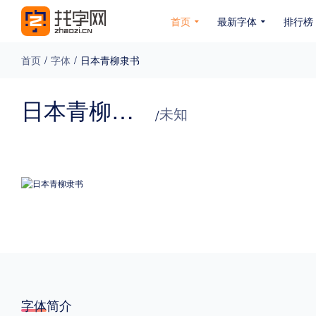
首页
最新字体
排行榜
首页
/
字体
/
日本青柳隶书
专题
日本青柳隶书
未知
/
免费下载
收费下载
免费商用
无下载
名人名家字体
公文字体
图案字体
更多
风格
力量
圆润
优雅
豪放
奇特
字体简介