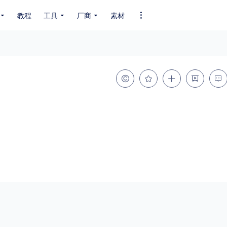
教程
工具
厂商
素材
全部字体
中文字体
英文字体
其它字体
编码
GB2312
GBK
GB18030
BIG5
SHIFT-JIS
EUC-JP
EUC-JP
UNICODE
粗细
特粗
粗体
细体
特细