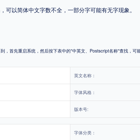
码，可以简体中文字数不全，一部分字可能有无字现象。
平台
适用电脑
适用手机
首先重启系统，然后按下表中的"中英文、Postscript名称"查找
，商业用途也需购买商用授权！不能在线购买的请联系版权方，联系不到版权方不要商
英文名称：
字体风格：
版本号:
字体分类：