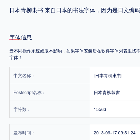
日本青柳隶书 来自日本的书法字体，因为是日文编
格式
.TTF
.OTF
.TTC
字体信息
受不同操作系统或版本影响，如果字体安装后在软件字体列表里找不到，
字体！
重要提示：本站提供的字体除标注“
免费商用
”的字体外，即使显示“
免费下载
”
中文名称：
[日本青柳隶书]
Postscript名称：
日本青柳隷書
字符数：
15563
发布时间：
2013-09-17 09:51:24