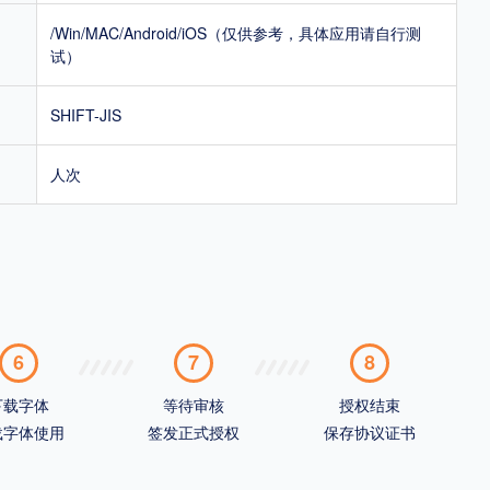
/Win/MAC/Android/iOS（仅供参考，具体应用请自行测
试）
SHIFT-JIS
人次
6
7
8
下载字体
等待审核
授权结束
载字体使用
签发正式授权
保存协议证书