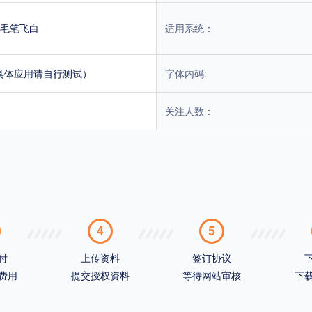
毛笔飞白
适用系统：
具体应用请自行测试）
字体内码:
关注人数：
4
5
付
上传资料
签订协议
费用
提交授权资料
等待网站审核
下