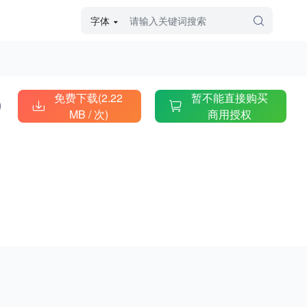
字体
字体高级筛选
外观
免费下载(2.22
暂不能直接购买
MB /
次)
商用授权
硬笔手写
毛笔飞白
粉笔勾绘
个性书体
美术手绘
儿童字体
涂鸦字体
哥特字体
印刷字体
更多
字型
手写手绘
创意设计
印刷字体