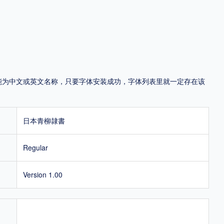
地区
中国大陆
中国港澳台
中国西藏
老挝
越南
泰国
缅甸
蒙古
日本
韩国
更多
，可能为中文或英文名称，只要字体安装成功，字体列表里就一定存在该
用，有侵权风险！
日本青柳隷書
Regular
Version 1.00