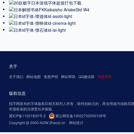
关于
关于我们
网站地图
免责声明
网站帮助
QQ微信群
浏览异常
版权信息
找字网发布的字体版权归相关权利人所有，除特别标注的，商业用途均须购买
究侵权者的法律责任并索赔。
冀ICP备11021830号-2
冀公网安备13022702000109号
Copyright @ 2000-NOW Zhaozi.cn
网站统计