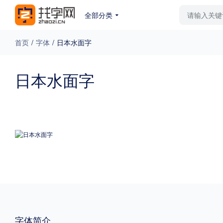
全部分类
最新字体
排行榜
教
首页
/
字体
/
日本水面字
专题
日本水面字
免费下载
收费下载
更多
外观
硬笔手写
更多
粗细
特粗
粗体
字体简介