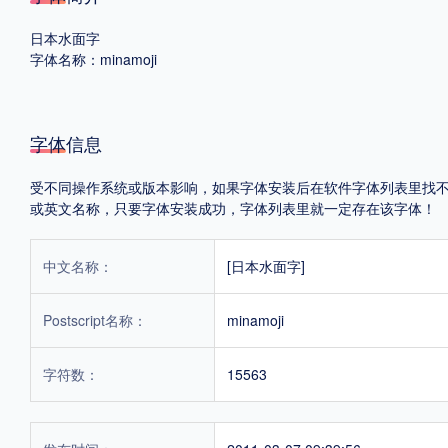
日本水面字
格式
字体名称：minamoji
.TTF
.OTF
字体信息
地区
受不同操作系统或版本影响，如果字体安装后在软件字体列表里找不到，首
中国大陆
中国港澳台
更多
或英文名称，只要字体安装成功，字体列表里就一定存在该字体！
中文名称：
[日本水面字]
POP字体下载
字库打包下载
海报素材下载
Postscript名称：
minamoji
字体新闻
字体文章
字体程序
字体人物
字体网站
字符数：
15563