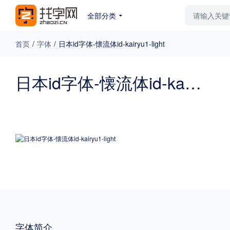
全部分类
最新字体
排行榜
教
首页
/
字体
/
日本id字体-懐流体id-kairyu1-light
专题
日本id字体-懐流体id-kairyu1-light
免费下载
收费下载
更多
外观
硬笔手写
更多
粗细
特粗
粗体
字体简介