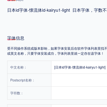
日本id字体-懐流体id-kairyu1-light 日本字体，字数
格式
.TTF
.OTF
字体信息
地区
受不同操作系统或版本影响，如果字体安装后在软件字体列表里找不到，首
中国大陆
中国港澳台
更多
或英文名称，只要字体安装成功，字体列表里就一定存在该字体！
中文名称：
[日本id字体-懐流体id-kairyu1-light]
POP字体下载
字库打包下载
海报素材下载
Postscript名称：
字体新闻
字体文章
字体程序
字体人物
字体网站
字符数：