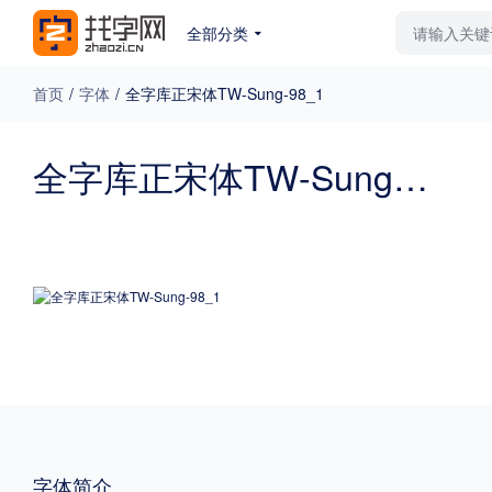
全部分类
最新字体
排行榜
教
首页
/
字体
/
全字库正宋体TW-Sung-98_1
专题
全字库正宋体TW-Sung-98_1
免费下载
收费下载
更多
外观
硬笔手写
更多
粗细
特粗
粗体
字体简介