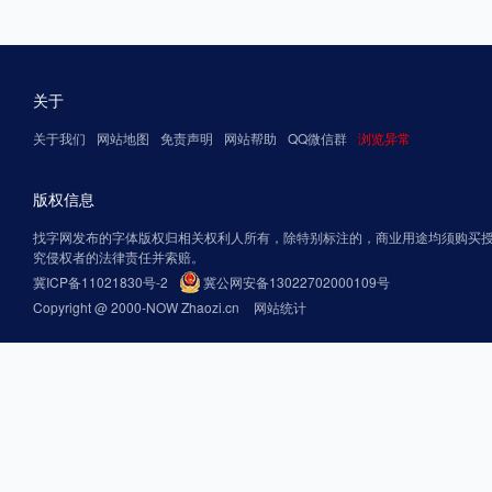
关于
关于我们
网站地图
免责声明
网站帮助
QQ微信群
浏览异常
版权信息
找字网发布的字体版权归相关权利人所有，除特别标注的，商业用途均须购买
究侵权者的法律责任并索赔。
冀ICP备11021830号-2
冀公网安备13022702000109号
Copyright @ 2000-NOW Zhaozi.cn
网站统计