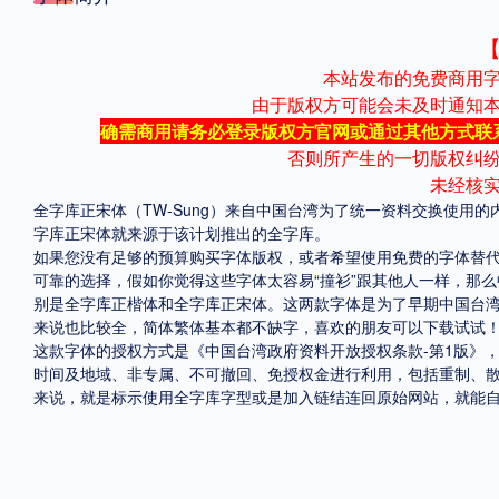
格式
本站发布的免费商用
.TTF
.OTF
由于版权方可能会未及时通知
确需商用请务必登录版权方官网或通过其他方式联
否则所产生的一切版权纠
地区
未经核
全字库正宋体（TW-Sung）来自中国台湾为了统一资料交换使用
中国大陆
中国港澳台
更多
字库正宋体就来源于该计划推出的全字库。
如果您没有足够的预算购买字体版权，或者希望使用免费的字体替代方案
可靠的选择，假如你觉得这些字体太容易“撞衫”跟其他人一样，那
别是全字库正楷体和全字库正宋体。这两款字体是为了早期中国台
POP字体下载
字库打包下载
海报素材下载
来说也比较全，简体繁体基本都不缺字，喜欢的朋友可以下载试试
这款字体的授权方式是《中国台湾政府资料开放授权条款-第1版》
时间及地域、非专属、不可撤回、免授权金进行利用，包括重制、
来说，就是标示使用全字库字型或是加入链结连回原始网站，就能
字体新闻
字体文章
字体程序
字体人物
字体网站