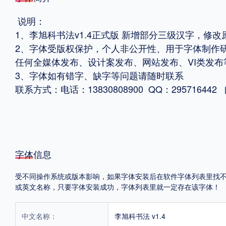
说明：
格式
1、李旭科书法v1.4正式版 新增部分三级汉字，修改
.TTF
.OTF
2、字体受版权保护，个人非公开性、用于字体制作
任何全媒体发布、设计案发布、网站发布、VI类发
3、字体如有错字、缺字等问题请随时联系
地区
联系方式：电话：13830808900 QQ：295716442 邮
中国大陆
中国港澳台
更多
POP字体下载
字库打包下载
海报素材下载
字体信息
受不同操作系统或版本影响，如果字体安装后在软件字体列表里找不到，首
字体新闻
字体文章
字体程序
字体人物
字体网站
或英文名称，只要字体安装成功，字体列表里就一定存在该字体！
中文名称：
李旭科书法 v1.4