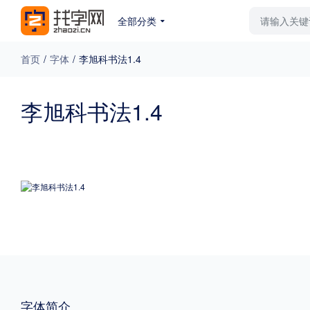
全部分类
最新字体
排行榜
教
首页
/
字体
/
李旭科书法1.4
专题
李旭科书法1.4
免费下载
收费下载
更多
外观
硬笔手写
更多
粗细
特粗
粗体
字体简介