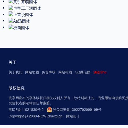
关于
关于我们
网站地图
免责声明
网站帮助
QQ微信群
浏览异常
版权信息
找字网发布的字体版权归相关权利人所有，除特别标注的，商业用途均须购买
究侵权者的法律责任并索赔。
冀ICP备11021830号-2
冀公网安备13022702000109号
Copyright @ 2000-NOW Zhaozi.cn
网站统计