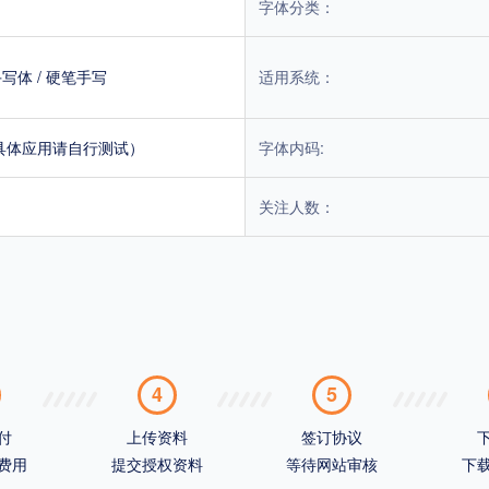
字体分类：
手写体
/
硬笔手写
适用系统：
具体应用请自行测试）
字体内码:
关注人数：
4
5
付
上传资料
签订协议
费用
提交授权资料
等待网站审核
下