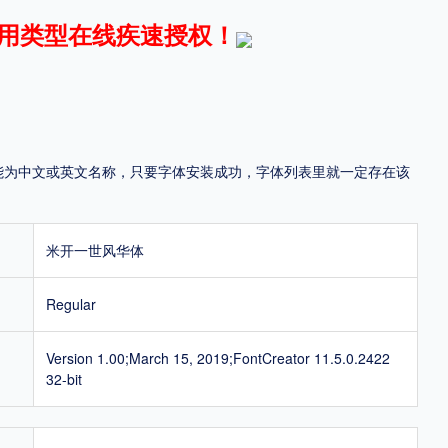
用类型在线疾速授权！
地区
中国大陆
中国港澳台
中国西藏
老挝
越南
泰国
缅甸
蒙古
日本
韩国
更多
，可能为中文或英文名称，只要字体安装成功，字体列表里就一定存在该
用，有侵权风险！
米开一世风华体
Regular
Version 1.00;March 15, 2019;FontCreator 11.5.0.2422
32-bit