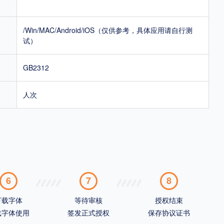
/Win/MAC/Android/iOS（仅供参考，具体应用请自行测
试）
GB2312
人次
6
7
8
下载字体
等待审核
授权结束
载字体使用
签发正式授权
保存协议证书