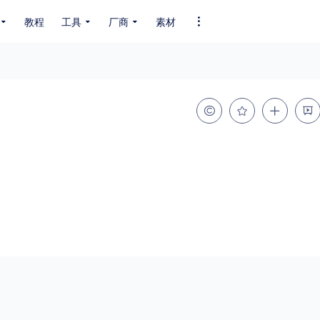
教程
工具
厂商
素材
全部字体
中文字体
英文字体
其它字体
编码
GB2312
GBK
GB18030
BIG5
SHIFT-JIS
EUC-JP
EUC-JP
UNICODE
粗细
特粗
粗体
细体
特细