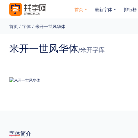
首页
最新字体
排行榜
首页
/
字体
/
米开一世风华体
专题
米开一世风华体
米开字库
/
免费下载
收费下载
免费商用
无下载
名人名家字体
公文字体
图案字体
更多
风格
力量
圆润
优雅
豪放
奇特
字体简介