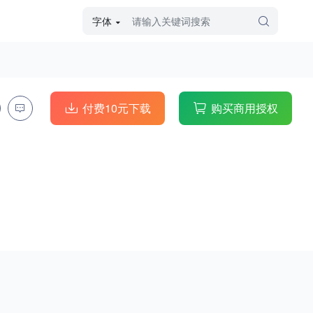
字体
字体高级筛选
外观
付费10元下载
购买商用授权
硬笔手写
毛笔飞白
粉笔勾绘
个性书体
美术手绘
儿童字体
涂鸦字体
哥特字体
印刷字体
更多
字型
手写手绘
创意设计
印刷字体