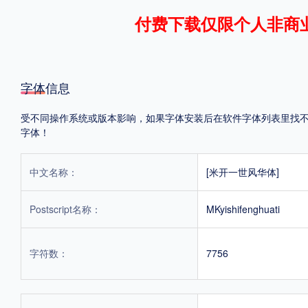
付费下载仅限个人非商
格式
.TTF
.OTF
.TTC
字体信息
受不同操作系统或版本影响，如果字体安装后在软件字体列表里找不到，
字体！
重要提示：本站提供的字体除标注“
免费商用
”的字体外，即使显示“
免费下载
”
中文名称：
[米开一世风华体]
Postscript名称：
MKyishifenghuati
字符数：
7756