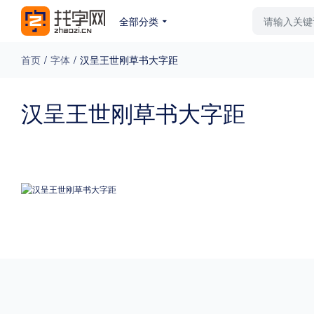
全部分类
最新字体
排行榜
教
首页
/
字体
/
汉呈王世刚草书大字距
专题
汉呈王世刚草书大字距
免费下载
收费下载
更多
外观
硬笔手写
更多
粗细
特粗
粗体