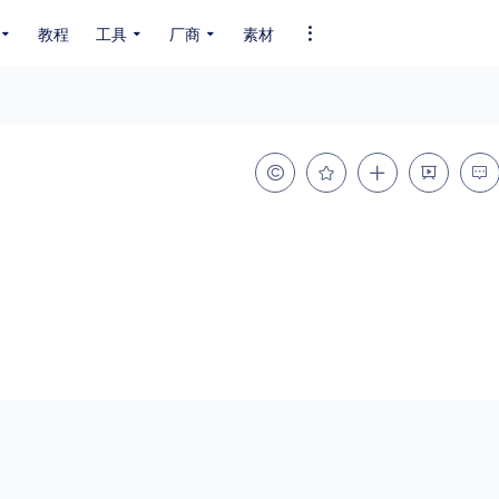
教程
工具
厂商
素材
全部字体
中文字体
英文字体
其它字体
编码
GB2312
GBK
GB18030
BIG5
SHIFT-JIS
EUC-JP
EUC-JP
UNICODE
粗细
特粗
粗体
细体
特细