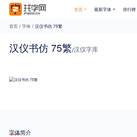
首页
最新字体
排行榜
首页
/
字体
/
汉仪书仿 75繁
专题
汉仪书仿 75繁
汉仪字库
/
免费下载
收费下载
免费商用
无下载
名人名家字体
公文字体
图案字体
更多
风格
力量
圆润
优雅
豪放
奇特
字体简介