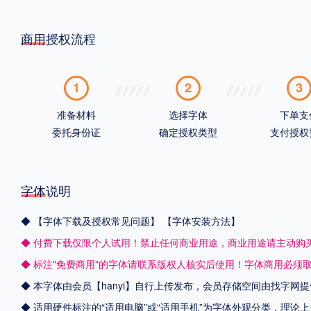
商用授权流程
1
2
3
准备材料
选择字体
下单支
委托身份证
确定授权类型
支付授权
字体说明
◆
【字体下载及授权常见问题】
【字体安装方法】
◆ 付费下载仅限个人试用！禁止任何商业用途，商业用途请主动购
◆ 标注"免费商用"的字体请联系版权人核实后使用！字体商用必须
◆ 本字体由会员【
hanyi
】自行上传发布，会员存储空间由找字网提
◆ 适用硬件标注的“适用电脑”或“适用手机”为字体外观分类，理论