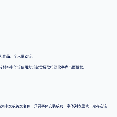
地区
中国大陆
中国港澳台
中国西藏
老挝
越南
泰国
缅甸
蒙古
日本
韩国
更多
人作品、个人展览等。
用，有侵权风险！
传材料中等等使用方式都需要取得汉仪字库书面授权。
，可能为中文或英文名称，只要字体安装成功，字体列表里就一定存在该