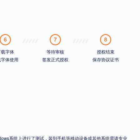
6
7
8
下载字体
等待审核
授权结束
载字体使用
签发正式授权
保存协议证书
ndows系统上进行了测试，装到手机等移动设备或其他系统需请专业