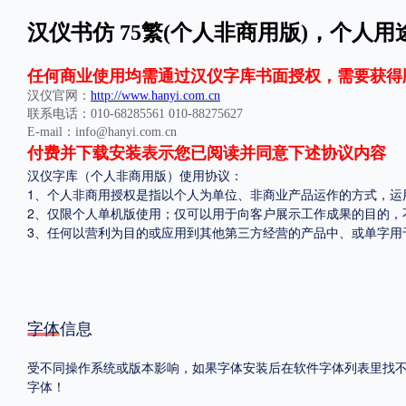
汉仪书仿 75繁(个人非商用版)，个人用途
格式
.TTF
.OTF
.TTC
任何商业使用均需通过汉仪字库书面授权，需要获得
汉仪官网：
http://www.hanyi.com.cn
联系电话：010-68285561 010-88275627
E-mail：info@hanyi.com.cn
付费并下载安装表示您已阅读并同意下述协议内容
汉仪字库（个人非商用版）使用协议：
1、个人非商用授权是指以个人为单位、非商业产品运作的方式，运
重要提示：本站提供的字体除标注“
免费商用
”的字体外，即使显示“
免费下载
”
2、仅限个人单机版使用；仅可以用于向客户展示工作成果的目的，
3、任何以营利为目的或应用到其他第三方经营的产品中、或单字用
字体信息
受不同操作系统或版本影响，如果字体安装后在软件字体列表里找不到，
字体！