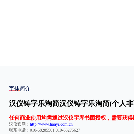
格式
.TTF
.OTF
地区
中国大陆
中国港澳台
更多
POP字体下载
字库打包下载
海报素材下载
字体简介
汉仪铸字乐淘简汉仪铸字乐淘简(个人非商
字体新闻
字体文章
字体程序
字体人物
字体网站
任何商业使用均需通过汉仪字库书面授权，需要获得
汉仪官网：
http://www.hanyi.com.cn
联系电话：010-68285561 010-88275627