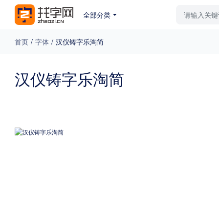
全部分类
最新字体
排行榜
教
首页
/
字体
/
汉仪铸字乐淘简
专题
汉仪铸字乐淘简
免费下载
收费下载
更多
外观
硬笔手写
更多
粗细
特粗
粗体