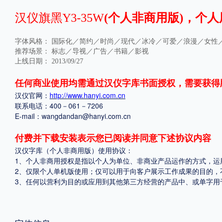
汉仪旗黑Y3-35W
(个人非商用版)，个人
格式
.TTF
.OTF
.TTC
字体风格：
国际化／简约／时尚／现代／冰冷／可爱／浪漫／女性
推荐场景：
标志／导视／广告／书籍／影视
上线日期：
2013/09/27
任何商业使用均需通过汉仪字库书面授权，需要获得
汉仪官网：
http://www.hanyi.com.cn
联系电话：400－061－7206
重要提示：本站提供的字体除标注“
免费商用
”的字体外，即使显示“
免费下载
”
E-mail：wangdandan@hanyi.com.cn
付费并下载安装表示您已阅读并同意下述协议内容
汉仪字库（个人非商用版）使用协议：
1、个人非商用授权是指以个人为单位、非商业产品运作的方式，运
2、仅限个人单机版使用；仅可以用于向客户展示工作成果的目的，
3、任何以营利为目的或应用到其他第三方经营的产品中、或单字用