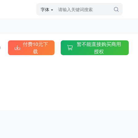
字体
字体高级筛选
外观
付费10元下
暂不能直接购买商用
载
授权
硬笔手写
毛笔飞白
粉笔勾绘
个性书体
美术手绘
儿童字体
涂鸦字体
哥特字体
印刷字体
更多
字型
手写手绘
创意设计
印刷字体