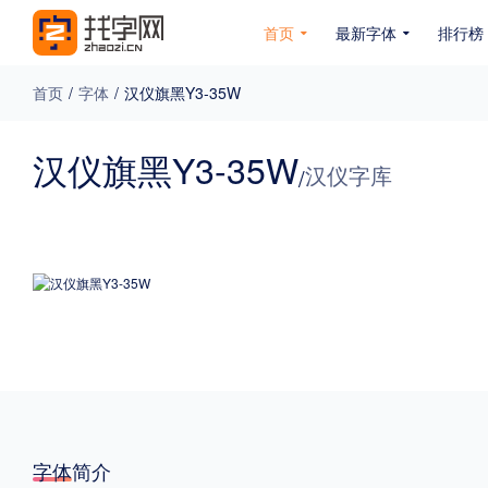
首页
最新字体
排行榜
首页
/
字体
/
汉仪旗黑Y3-35W
专题
汉仪旗黑Y3-35W
汉仪字库
/
免费下载
收费下载
免费商用
无下载
名人名家字体
公文字体
图案字体
更多
风格
力量
圆润
优雅
豪放
奇特
字体简介