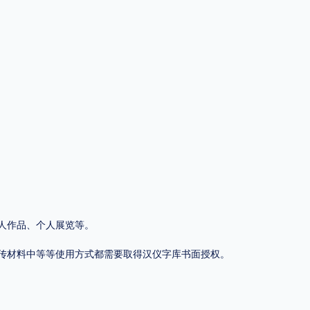
地区
中国大陆
中国港澳台
中国西藏
老挝
越南
泰国
缅甸
蒙古
日本
韩国
更多
用，有侵权风险！
人作品、个人展览等。
传材料中等等使用方式都需要取得汉仪字库书面授权。