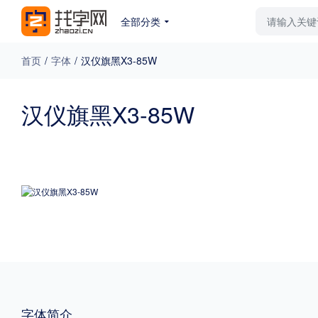
全部分类
最新字体
排行榜
教
首页
/
字体
/
汉仪旗黑X3-85W
专题
汉仪旗黑X3-85W
免费下载
收费下载
更多
外观
硬笔手写
更多
粗细
特粗
粗体
字体简介