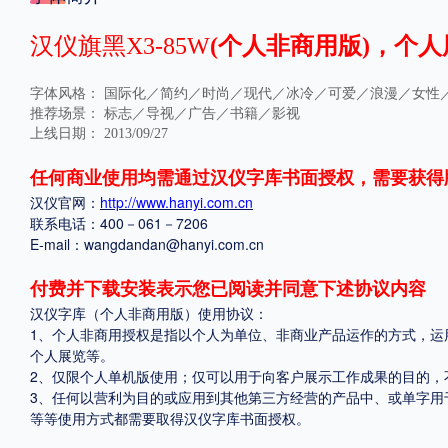
格式
汉仪旗黑X3-85W
(个人非商用版)，个人
.TTF
.OTF
字体风格：
国际化／简约／时尚／现代／冰冷／可爱／浪漫／女性
推荐场景：
标志／导视／广告／书籍／影视
上线日期：
2013/09/27
地区
任何商业使用均需通过汉仪字库书面授权，需要获得
汉仪官网：
http://www.hanyi.com.cn
中国大陆
中国港澳台
更多
联系电话：400－061－7206
E-mail：wangdandan@hanyi.com.cn
POP字体下载
字库打包下载
海报素材下载
付费并下载安装表示您已阅读并同意下述协议内容
汉仪字库（个人非商用版）使用协议：
1、个人非商用授权是指以个人为单位、非商业产品运作的方式，运
个人展览等。
字体新闻
字体文章
字体程序
字体人物
字体网站
2、仅限个人单机版使用；仅可以用于向客户展示工作成果的目的，
3、任何以营利为目的或应用到其他第三方经营的产品中、或单字用
等等使用方式都需要取得汉仪字库书面授权。