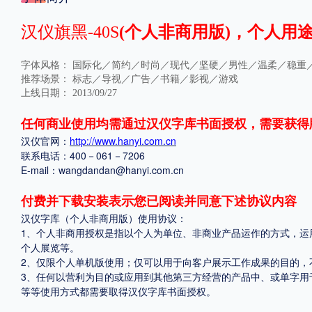
格式
汉仪旗黑-40S
(个人非商用版)，个人用途
.TTF
.OTF
字体风格：
国际化／简约／时尚／现代／坚硬／男性／温柔／稳重
推荐场景：
标志／导视／广告／书籍／影视／游戏
上线日期：
2013/09/27
地区
任何商业使用均需通过汉仪字库书面授权，需要获得
汉仪官网：
http://www.hanyi.com.cn
中国大陆
中国港澳台
更多
联系电话：400－061－7206
E-mail：wangdandan@hanyi.com.cn
POP字体下载
字库打包下载
海报素材下载
付费并下载安装表示您已阅读并同意下述协议内容
汉仪字库（个人非商用版）使用协议：
1、个人非商用授权是指以个人为单位、非商业产品运作的方式，运
个人展览等。
字体新闻
字体文章
字体程序
字体人物
字体网站
2、仅限个人单机版使用；仅可以用于向客户展示工作成果的目的，
3、任何以营利为目的或应用到其他第三方经营的产品中、或单字用
等等使用方式都需要取得汉仪字库书面授权。