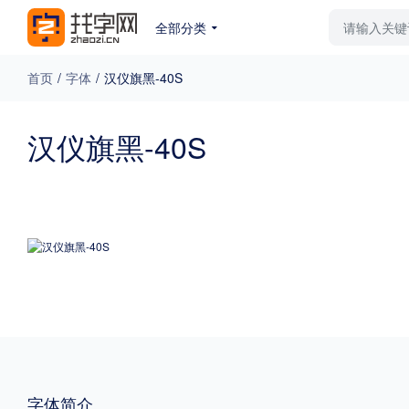
全部分类
最新字体
排行榜
教
首页
/
字体
/
汉仪旗黑-40S
专题
汉仪旗黑-40S
免费下载
收费下载
更多
外观
硬笔手写
更多
粗细
特粗
粗体
字体简介