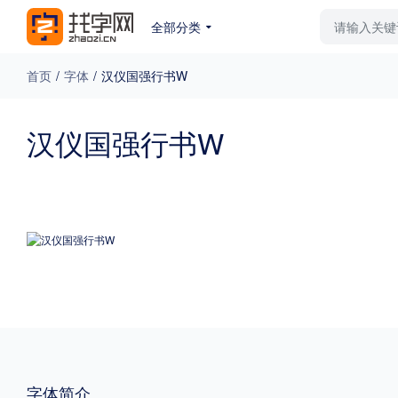
全部分类
最新字体
排行榜
教
首页
/
字体
/
汉仪国强行书W
专题
汉仪国强行书W
免费下载
收费下载
更多
外观
硬笔手写
更多
粗细
特粗
粗体
字体简介