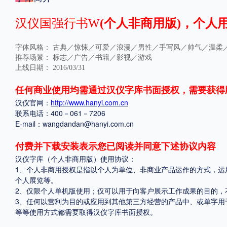
格式
汉仪国强行书W
(个人非商用版)，个人用
.TTF
.OTF
字体风格：
古典／惊悚／可爱／浪漫／男性／手写风／帅气／温柔
推荐场景：
标志／广告／书籍／影视／游戏
上线日期：
2016/03/31
地区
任何商业使用均需通过汉仪字库书面授权，需要获得
汉仪官网：
http://www.hanyi.com.cn
中国大陆
中国港澳台
更多
联系电话：400－061－7206
E-mail：wangdandan@hanyi.com.cn
POP字体下载
字库打包下载
海报素材下载
付费并下载安装表示您已阅读并同意下述协议内容
汉仪字库（个人非商用版）使用协议：
1、个人非商用授权是指以个人为单位、非商业产品运作的方式，运
个人展览等。
字体新闻
字体文章
字体程序
字体人物
字体网站
2、仅限个人单机版使用；仅可以用于向客户展示工作成果的目的，
3、任何以营利为目的或应用到其他第三方经营的产品中、或单字用
等等使用方式都需要取得汉仪字库书面授权。