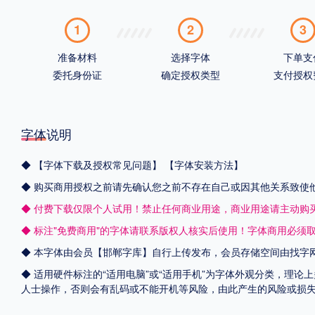
1
2
3
准备材料
选择字体
下单支
委托身份证
确定授权类型
支付授权
字体说明
◆
【字体下载及授权常见问题】
【字体安装方法】
◆ 购买商用授权之前请先确认您之前不存在自己或因其他关系致使
◆ 付费下载仅限个人试用！禁止任何商业用途，商业用途请主动购
◆ 标注"免费商用"的字体请联系版权人核实后使用！字体商用必须
◆ 本字体由会员【
邯郸字库
】自行上传发布，会员存储空间由找字
◆ 适用硬件标注的“适用电脑”或“适用手机”为字体外观分类，理论
人士操作，否则会有乱码或不能开机等风险，由此产生的风险或损