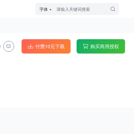
字体
字体高级筛选
外观
付费10元下载
购买商用授权
硬笔手写
毛笔飞白
粉笔勾绘
个性书体
美术手绘
儿童字体
涂鸦字体
哥特字体
印刷字体
更多
字型
手写手绘
创意设计
印刷字体