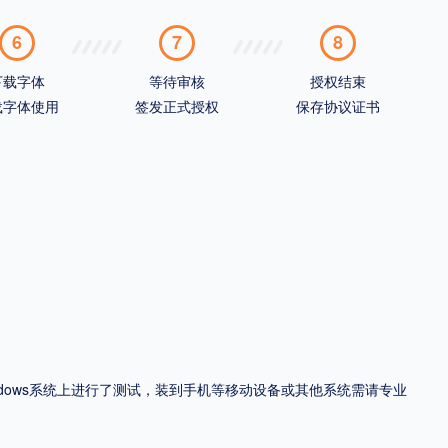
6
7
8
下载字体
等待审核
授权结束
载字体使用
签发正式授权
保存协议证书
ndows系统上进行了测试，装到手机等移动设备或其他系统需请专业