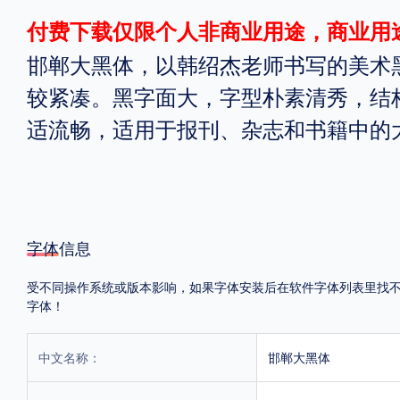
付费下载仅限个人非商业用途，商业用
格式
邯郸大黑体，以韩绍杰老师书写的美术
.TTF
.OTF
.TTC
较紧凑。黑字面大，字型朴素清秀，结
适流畅，适用于报刊、杂志和书籍中的
重要提示：本站提供的字体除标注“
免费商用
”的字体外，即使显示“
免费下载
”
字体信息
受不同操作系统或版本影响，如果字体安装后在软件字体列表里找不到，
字体！
中文名称：
邯郸大黑体