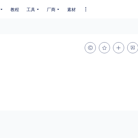
教程
工具
厂商
素材
全部字体
中文字体
英文字体
其它字体
编码
GB2312
GBK
GB18030
BIG5
SHIFT-JIS
EUC-JP
EUC-JP
UNICODE
粗细
特粗
粗体
细体
特细