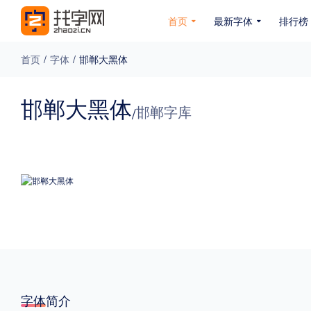
首页
最新字体
排行榜
首页
/
字体
/
邯郸大黑体
专题
邯郸大黑体
邯郸字库
/
免费下载
收费下载
免费商用
无下载
名人名家字体
公文字体
图案字体
更多
风格
力量
圆润
优雅
豪放
奇特
字体简介