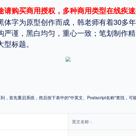
途请购买商用授权，多种商用类型在线疾速
平台
黑体字为原型创作而成，韩老师有着30多
适用电脑
适用手机
构严谨，黑白均匀，重心一致；笔划制作精
大型标题。
，商业用途也需购买商用授权！不能在线购买的请联系版权方，联系不到版权方不要商
首先重启系统，然后按下表中的"中英文、Postscript名称"查找
英文名称：