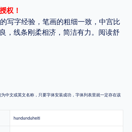
授权！
地区
年的写字经验，笔画的粗细一致，中宫比
中国大陆
中国港澳台
中国西藏
老挝
越南
良，线条刚柔相济，简洁有力。阅读舒
泰国
缅甸
蒙古
日本
韩国
更多
用，有侵权风险！
，可能为中文或英文名称，只要字体安装成功，字体列表里就一定存在该
hɑndɑndɑheiti