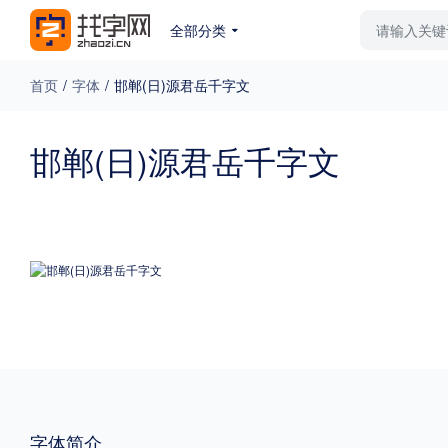
全部分类
最新字体
排行榜
教
首页
/
字体
/
邯郸(日)源君岳千字文
专题
邯郸(日)源君岳千字文
免费下载
收费下载
更多
外观
硬笔手写
更多
粗细
特粗
粗体
字体简介