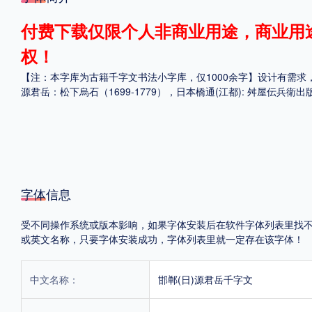
格式
付费下载仅限个人非商业用途，商业用
权！
.TTF
.OTF
【注：本字库为古籍千字文书法小字库，仅1000余字】设计有需求
源君岳：松下烏石（1699-1779），日本橋通(江都): 舛屋伝兵
地区
中国大陆
中国港澳台
更多
字体信息
POP字体下载
字库打包下载
海报素材下载
受不同操作系统或版本影响，如果字体安装后在软件字体列表里找不到，首
或英文名称，只要字体安装成功，字体列表里就一定存在该字体！
字体新闻
字体文章
字体程序
字体人物
字体网站
中文名称：
邯郸(日)源君岳千字文