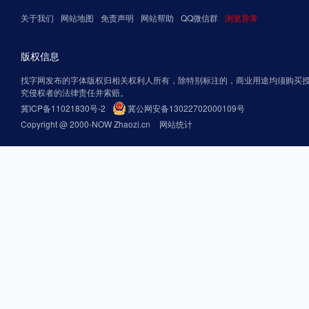
关于我们
网站地图
免责声明
网站帮助
QQ微信群
浏览异常
版权信息
找字网发布的字体版权归相关权利人所有，除特别标注的，商业用途均须购买
究侵权者的法律责任并索赔。
冀ICP备11021830号-2
冀公网安备13022702000109号
Copyright @ 2000-NOW Zhaozi.cn
网站统计