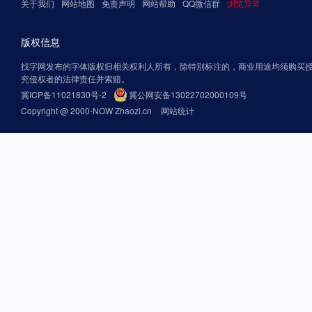
关于我们
网站地图
免责声明
网站帮助
QQ微信群
浏览异常
版权信息
找字网发布的字体版权归相关权利人所有，除特别标注的，商业用途均须购买
究侵权者的法律责任并索赔。
冀ICP备11021830号-2
冀公网安备13022702000109号
Copyright @ 2000-NOW Zhaozi.cn
网站统计