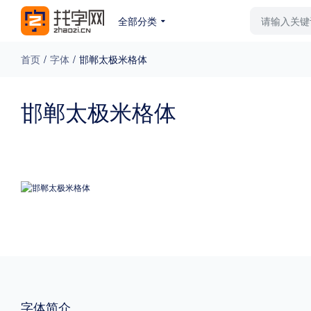
全部分类
最新字体
排行榜
教
首页
/
字体
/
邯郸太极米格体
专题
邯郸太极米格体
免费下载
收费下载
更多
外观
硬笔手写
更多
粗细
特粗
粗体
字体简介