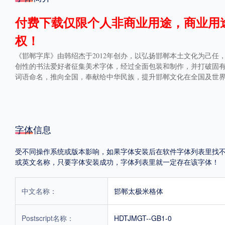
格式
付费下载仅限个人非商业用途，商业用
权！
.TTF
.OTF
《邯郸字库》由韩绍杰于2012年创办，以弘扬邯郸本土文化为己
创性的书法爱好者征集美术字体，经过全面包装和制作，并打破固
词语命名，推向全国，奉献给中华民族，提升邯郸文化在全国及世
地区
中国大陆
中国港澳台
更多
字体信息
POP字体下载
字库打包下载
海报素材下载
受不同操作系统或版本影响，如果字体安装后在软件字体列表里找不到，首
或英文名称，只要字体安装成功，字体列表里就一定存在该字体！
字体新闻
字体文章
字体程序
字体人物
字体网站
中文名称：
邯郸太极米格体
Postscript名称：
HDTJMGT--GB1-0