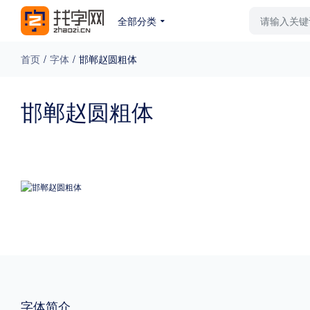
全部分类
最新字体
排行榜
教
首页
/
字体
/
邯郸赵圆粗体
专题
邯郸赵圆粗体
免费下载
收费下载
更多
外观
硬笔手写
更多
粗细
特粗
粗体
字体简介