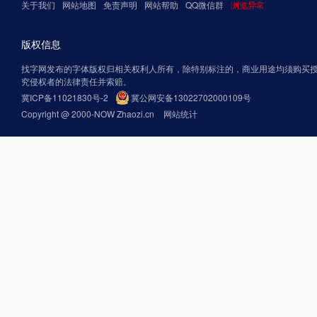
关于我们
网站地图
免责声明
网站帮助
QQ微信群
浏览异常
版权信息
找字网发布的字体版权归相关权利人所有，除特别标注的，商业用途均须购买
究侵权者的法律责任并索赔。
冀ICP备11021830号-2
冀公网安备13022702000109号
Copyright @ 2000-NOW Zhaozi.cn
网站统计