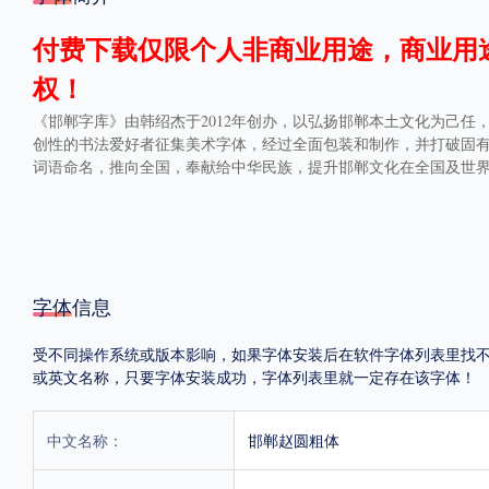
格式
付费下载仅限个人非商业用途，商业用
权！
.TTF
.OTF
《邯郸字库》由韩绍杰于2012年创办，以弘扬邯郸本土文化为己
创性的书法爱好者征集美术字体，经过全面包装和制作，并打破固
词语命名，推向全国，奉献给中华民族，提升邯郸文化在全国及世
地区
中国大陆
中国港澳台
更多
字体信息
POP字体下载
字库打包下载
海报素材下载
受不同操作系统或版本影响，如果字体安装后在软件字体列表里找不到，首
或英文名称，只要字体安装成功，字体列表里就一定存在该字体！
字体新闻
字体文章
字体程序
字体人物
字体网站
中文名称：
邯郸赵圆粗体