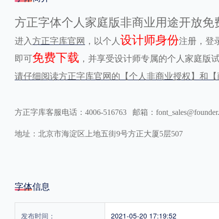
格式
方正字体个人家庭版非商业用途开放免
设计师身份
进入
方正字库官网
，以个人
注册，登
.TTF
.OTF
免费下载
即可
，并享受设计师专属的个人家庭版
请仔细阅读方正字库官网的【个人非商业授权】和【
地区
中国大陆
中国港澳台
更多
方正字库客服电话：4006-516763 邮箱：font_sales@founder
地址：北京市海淀区上地五街9号方正大厦5层507
POP字体下载
字库打包下载
海报素材下载
字体新闻
字体文章
字体程序
字体人物
字体网站
字体信息
发布时间：
2021-05-20 17:19:52