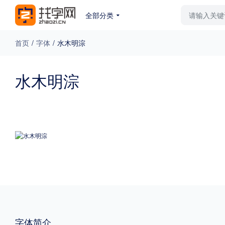
全部分类
最新字体
排行榜
教
首页
/
字体
/
水木明淙
专题
水木明淙
免费下载
收费下载
更多
外观
硬笔手写
更多
粗细
特粗
粗体
字体简介