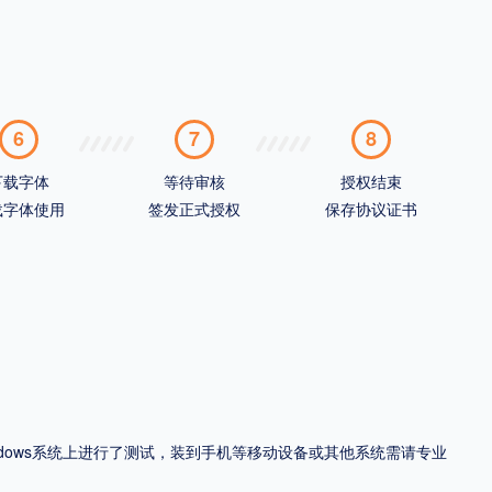
6
7
8
下载字体
等待审核
授权结束
载字体使用
签发正式授权
保存协议证书
ndows系统上进行了测试，装到手机等移动设备或其他系统需请专业