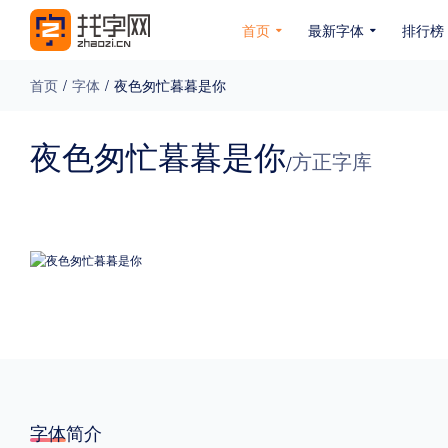
首页
最新字体
排行榜
首页
/
字体
/
夜色匆忙暮暮是你
专题
夜色匆忙暮暮是你
方正字库
/
免费下载
收费下载
免费商用
无下载
名人名家字体
公文字体
图案字体
更多
风格
力量
圆润
优雅
豪放
奇特
字体简介