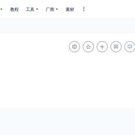
教程
工具
厂商
素材
全部字体
中文字体
英文字体
其它字体
编码
GB2312
GBK
GB18030
BIG5
SHIFT-JIS
EUC-JP
EUC-JP
UNICODE
粗细
特粗
粗体
细体
特细