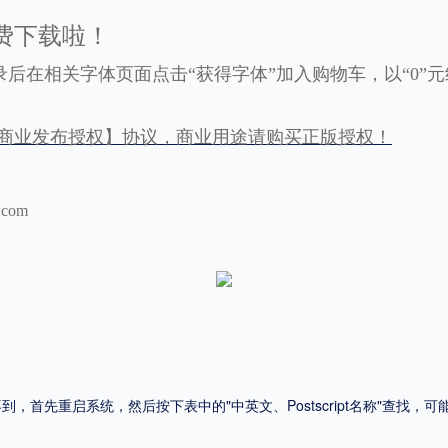
费下载啦！
平台
录后在相关字体页面点击“获得字体”加入购物车，以“0”
适用电脑
适用手机
商业发布授权】协议，商业用途请购买正版授权！
.com
，商业用途也需购买商用授权！不能在线购买的请联系版权方，联系不到版权方不要商
首先重启系统，然后按下表中的"中英文、Postscript名称"查找