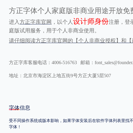
方正字体个人家庭版非商业用途开放免
格式
设计师身份
进入
方正字库官网
，以个人
注册，登
.TTF
.OTF
.TTC
庭版试用服务，用于个人非商业使用。
请仔细阅读方正字库官网的【个人非商业授权】和【
方正字库客服电话：4006-516763 邮箱：font_sales@founder
重要提示：本站提供的字体除标注“
免费商用
”的字体外，即使显示“
免费下载
”
地址：北京市海淀区上地五街9号方正大厦5层507
字体信息
受不同操作系统或版本影响，如果字体安装后在软件字体列表里找不到，
字体！