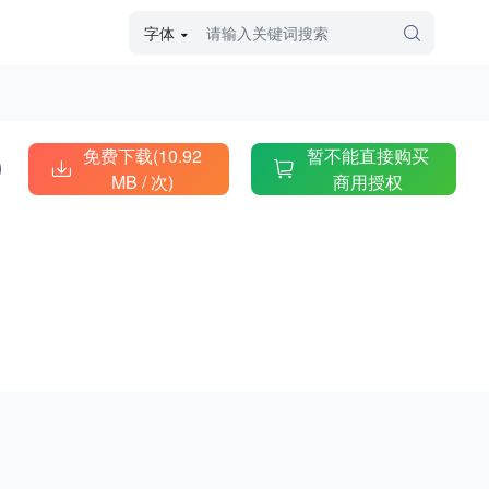
字体
字体高级筛选
外观
免费下载(10.92
暂不能直接购买
MB /
次)
商用授权
硬笔手写
毛笔飞白
粉笔勾绘
个性书体
美术手绘
儿童字体
涂鸦字体
哥特字体
印刷字体
更多
字型
手写手绘
创意设计
印刷字体