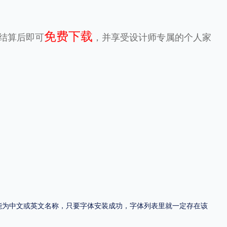
地区
免费下载
元结算后即可
，并享受设计师专属的个人家
中国大陆
中国港澳台
中国西藏
老挝
越南
泰国
缅甸
蒙古
日本
韩国
更多
用，有侵权风险！
，可能为中文或英文名称，只要字体安装成功，字体列表里就一定存在该