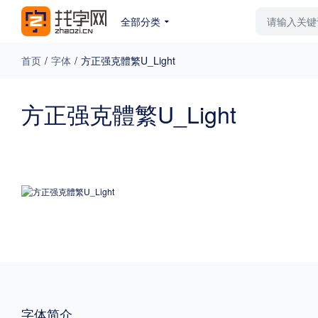
全部分类
最新字体
排行榜
教
首页
/
字体
/
方正强克體繁U_Light
专题
方正强克體繁U_Light
免费下载
收费下载
更多
外观
硬笔手写
更多
粗细
特粗
粗体
字体简介