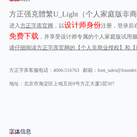
格式
方正强克體繁U_Light（个人家庭版
设计师身份
进入
方正字库官网
，以
注册，登录后在
.TTF
.OTF
免费下载
，并享受设计师专属的个人家庭版试用
请仔细阅读方正字库官网的【个人非商业授权】和【
地区
中国大陆
中国港澳台
更多
方正字库客服电话：4006-516763 邮箱：font_sales@founder
地址：北京市海淀区上地五街9号方正大厦5层507
POP字体下载
字库打包下载
海报素材下载
字体新闻
字体文章
字体程序
字体人物
字体网站
字体信息