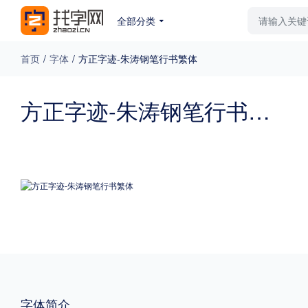
全部分类
最新字体
排行榜
教
首页
/
字体
/
方正字迹-朱涛钢笔行书繁体
专题
方正字迹-朱涛钢笔行书繁体
免费下载
收费下载
更多
外观
硬笔手写
更多
粗细
特粗
粗体
字体简介