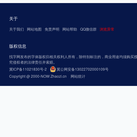
关于
关于我们
网站地图
免责声明
网站帮助
QQ微信群
浏览异常
版权信息
找字网发布的字体版权归相关权利人所有，除特别标注的，商业用途均须购买
究侵权者的法律责任并索赔。
冀ICP备11021830号-2
冀公网安备13022702000109号
Copyright @ 2000-NOW Zhaozi.cn
网站统计