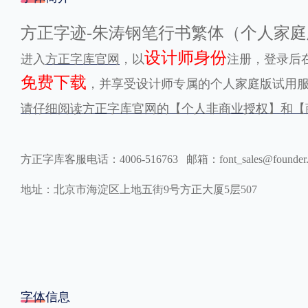
格式
方正字迹-朱涛钢笔行书繁体（个人家
设计师身份
进入
方正字库官网
，以
注册，登录后在
.TTF
.OTF
免费下载
，并享受设计师专属的个人家庭版试用
请仔细阅读方正字库官网的【个人非商业授权】和【
地区
中国大陆
中国港澳台
更多
方正字库客服电话：4006-516763 邮箱：font_sales@founder
地址：北京市海淀区上地五街9号方正大厦5层507
POP字体下载
字库打包下载
海报素材下载
字体新闻
字体文章
字体程序
字体人物
字体网站
字体信息