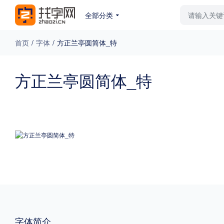
全部分类
最新字体
排行榜
教
首页
/
字体
/
方正兰亭圆简体_特
专题
方正兰亭圆简体_特
免费下载
收费下载
更多
外观
硬笔手写
更多
粗细
特粗
粗体
字体简介