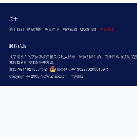
关于
关于我们
网站地图
免责声明
网站帮助
QQ微信群
浏览异常
版权信息
找字网发布的字体版权归相关权利人所有，除特别标注的，商业用途均须购买
究侵权者的法律责任并索赔。
冀ICP备11021830号-2
冀公网安备13022702000109号
Copyright @ 2000-NOW Zhaozi.cn
网站统计