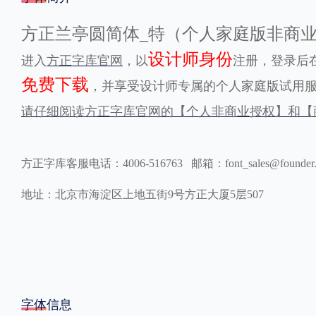
格式
方正兰亭圆简体_特（个人家庭版非商
设计师身份
进入
方正字库官网
，以
注册，登录后在
.TTF
.OTF
免费下载
，并享受设计师专属的个人家庭版试用
请仔细阅读方正字库官网的【个人非商业授权】和【
地区
中国大陆
中国港澳台
更多
方正字库客服电话：4006-516763 邮箱：font_sales@founder
地址：北京市海淀区上地五街9号方正大厦5层507
POP字体下载
字库打包下载
海报素材下载
字体新闻
字体文章
字体程序
字体人物
字体网站
字体信息