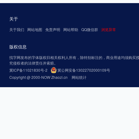
关于
关于我们
网站地图
免责声明
网站帮助
QQ微信群
浏览异常
版权信息
找字网发布的字体版权归相关权利人所有，除特别标注的，商业用途均须购买
究侵权者的法律责任并索赔。
冀ICP备11021830号-2
冀公网安备13022702000109号
Copyright @ 2000-NOW Zhaozi.cn
网站统计