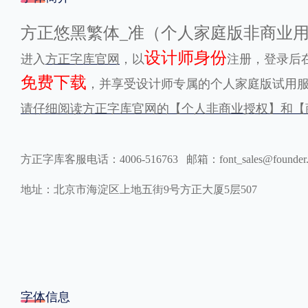
格式
方正悠黑繁体_准（个人家庭版非商业
设计师身份
进入
方正字库官网
，以
注册，登录后在
.TTF
.OTF
免费下载
，并享受设计师专属的个人家庭版试用
请仔细阅读方正字库官网的【个人非商业授权】和【
地区
中国大陆
中国港澳台
更多
方正字库客服电话：4006-516763 邮箱：font_sales@founder
地址：北京市海淀区上地五街9号方正大厦5层507
POP字体下载
字库打包下载
海报素材下载
字体新闻
字体文章
字体程序
字体人物
字体网站
字体信息