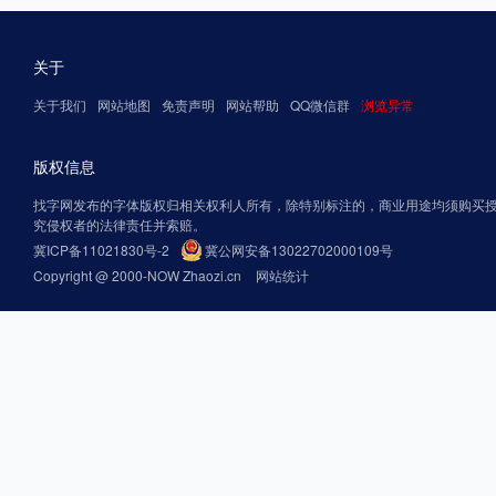
关于
关于我们
网站地图
免责声明
网站帮助
QQ微信群
浏览异常
版权信息
找字网发布的字体版权归相关权利人所有，除特别标注的，商业用途均须购买
究侵权者的法律责任并索赔。
冀ICP备11021830号-2
冀公网安备13022702000109号
Copyright @ 2000-NOW Zhaozi.cn
网站统计