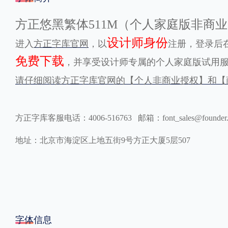
格式
方正悠黑繁体511M（个人家庭版非商
设计师身份
进入
方正字库官网
，以
注册，登录后在
.TTF
.OTF
免费下载
，并享受设计师专属的个人家庭版试用
请仔细阅读方正字库官网的【个人非商业授权】和【
地区
中国大陆
中国港澳台
更多
方正字库客服电话：4006-516763 邮箱：font_sales@founder
地址：北京市海淀区上地五街9号方正大厦5层507
POP字体下载
字库打包下载
海报素材下载
字体新闻
字体文章
字体程序
字体人物
字体网站
字体信息