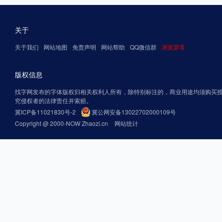
关于
关于我们
网站地图
免责声明
网站帮助
QQ微信群
浏览异常
版权信息
找字网发布的字体版权归相关权利人所有，除特别标注的，商业用途均须购买
究侵权者的法律责任并索赔。
冀ICP备11021830号-2
冀公网安备13022702000109号
Copyright @ 2000-NOW Zhaozi.cn
网站统计