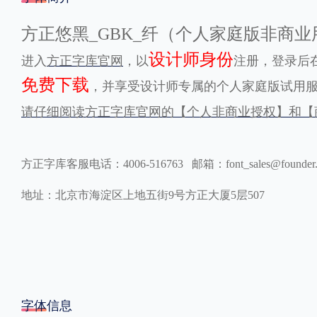
格式
方正悠黑_GBK_纤（个人家庭版非商
设计师身份
进入
方正字库官网
，以
注册，登录后在
.TTF
.OTF
免费下载
，并享受设计师专属的个人家庭版试用
请仔细阅读方正字库官网的【个人非商业授权】和【
地区
中国大陆
中国港澳台
更多
方正字库客服电话：4006-516763 邮箱：font_sales@founder
地址：北京市海淀区上地五街9号方正大厦5层507
POP字体下载
字库打包下载
海报素材下载
字体新闻
字体文章
字体程序
字体人物
字体网站
字体信息