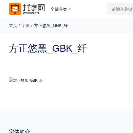
全部分类
最新字体
排行榜
教
首页
/
字体
/
方正悠黑_GBK_纤
专题
方正悠黑_GBK_纤
免费下载
收费下载
更多
外观
硬笔手写
更多
粗细
特粗
粗体
字体简介