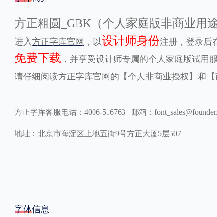
格式
方正粗圆_GBK（个人家庭版非商业用
设计师身份
进入
方正字库官网
，以
注册，登录后在
.TTF
.OTF
免费下载
，并享受设计师专属的个人家庭版试用
请仔细阅读方正字库官网的【个人非商业授权】和【
地区
中国大陆
中国港澳台
更多
方正字库客服电话：4006-516763 邮箱：font_sales@founder
地址：北京市海淀区上地五街9号方正大厦5层507
POP字体下载
字库打包下载
海报素材下载
字体新闻
字体文章
字体程序
字体人物
字体网站
字体信息