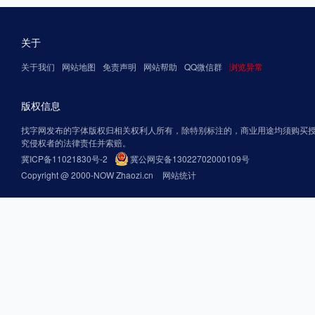
关于
关于我们
网站地图
免责声明
网站帮助
QQ微信群
浏览异常
版权信息
找字网发布的字体版权归相关权利人所有，除特别标注的，商业用途均须购买
究侵权者的法律责任并索赔。
冀ICP备11021830号-2
冀公网安备13022702000109号
Copyright @ 2000-NOW Zhaozi.cn
网站统计