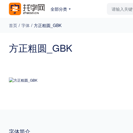
全部分类
最新字体
排行榜
教
首页
/
字体
/
方正粗圆_GBK
专题
方正粗圆_GBK
免费下载
收费下载
更多
外观
硬笔手写
更多
粗细
特粗
粗体
字体简介