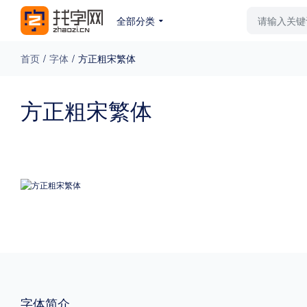
全部分类
最新字体
排行榜
教
首页
/
字体
/
方正粗宋繁体
专题
方正粗宋繁体
免费下载
收费下载
更多
外观
硬笔手写
更多
粗细
特粗
粗体
字体简介