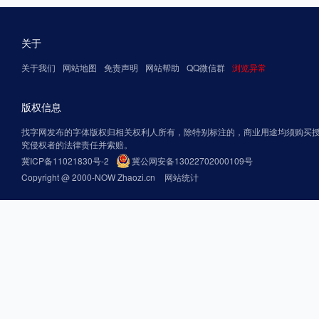
关于
关于我们
网站地图
免责声明
网站帮助
QQ微信群
浏览异常
版权信息
找字网发布的字体版权归相关权利人所有，除特别标注的，商业用途均须购买
究侵权者的法律责任并索赔。
冀ICP备11021830号-2
冀公网安备13022702000109号
Copyright @ 2000-NOW Zhaozi.cn
网站统计