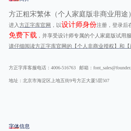
格式
方正粗宋繁体（个人家庭版非商业用途
设计师身份
进入
方正字库官网
，以
注册，登录后在
.TTF
.OTF
免费下载
，并享受设计师专属的个人家庭版试用
请仔细阅读方正字库官网的【个人非商业授权】和【
地区
中国大陆
中国港澳台
更多
方正字库客服电话：4006-516763 邮箱：font_sales@founder
地址：北京市海淀区上地五街9号方正大厦5层507
POP字体下载
字库打包下载
海报素材下载
字体新闻
字体文章
字体程序
字体人物
字体网站
字体信息