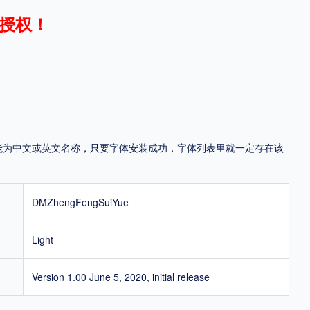
授权！
地区
中国大陆
中国港澳台
中国西藏
老挝
越南
泰国
缅甸
蒙古
日本
韩国
更多
，可能为中文或英文名称，只要字体安装成功，字体列表里就一定存在该
用，有侵权风险！
DMZhengFengSuiYue
Light
Version 1.00 June 5, 2020, initial release