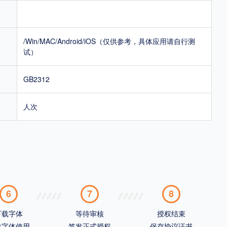
/Win/MAC/Android/iOS（仅供参考，具体应用请自行测
试）
GB2312
人次
6
7
8
下载字体
等待审核
授权结束
载字体使用
签发正式授权
保存协议证书