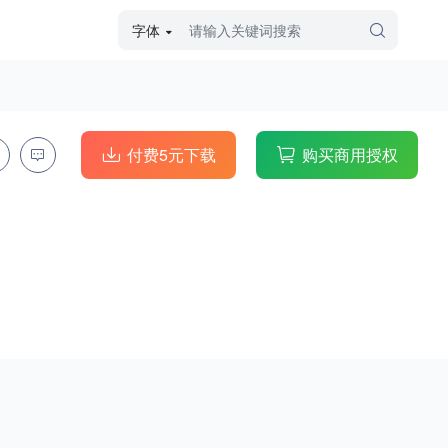
字体
字体高级筛选
外观
付费5元下载
购买商用授权
硬笔手写
毛笔飞白
粉笔勾绘
个性书体
美术手绘
儿童字体
涂鸦字体
哥特字体
印刷字体
更多
字型
手写手绘
创意设计
印刷字体