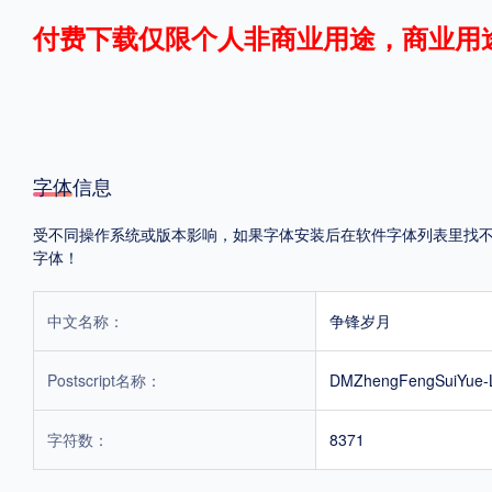
付费下载仅限个人非商业用途，商业用
格式
.TTF
.OTF
.TTC
字体信息
受不同操作系统或版本影响，如果字体安装后在软件字体列表里找不到，
重要提示：本站提供的字体除标注“
免费商用
”的字体外，即使显示“
免费下载
”
字体！
中文名称：
争锋岁月
Postscript名称：
DMZhengFengSuiYue-L
字符数：
8371