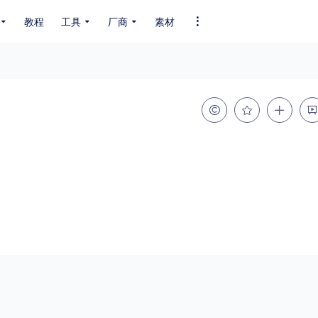
教程
工具
厂商
素材
全部字体
中文字体
英文字体
其它字体
编码
GB2312
GBK
GB18030
BIG5
SHIFT-JIS
EUC-JP
EUC-JP
UNICODE
粗细
特粗
粗体
细体
特细