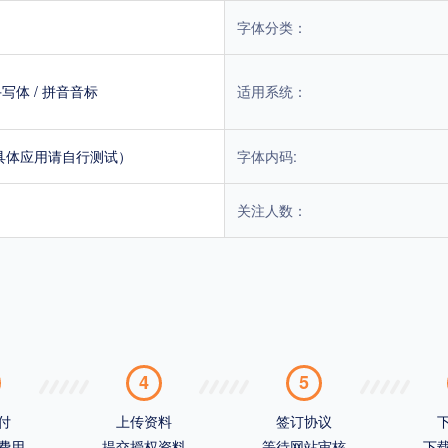
字体分类：
手写体
/
拼音音标
适用系统：
具体应用请自行测试）
字体内码:
关注人数：
4
5
付
上传资料
签订协议
费用
提交授权资料
等待网站审核
下