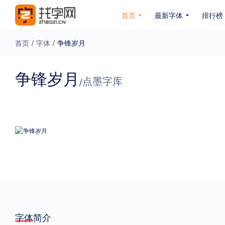
首页
最新字体
排行榜
首页
/
字体
/
争锋岁月
专题
争锋岁月
点墨字库
/
免费下载
收费下载
免费商用
无下载
名人名家字体
公文字体
图案字体
更多
风格
力量
圆润
优雅
豪放
奇特
字体简介