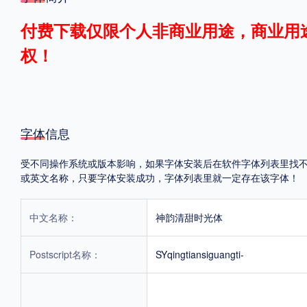
格式
付费下载仅限个人非商业用途，商业用
权！
.TTF
.OTF
地区
字体信息
中国大陆
中国港澳台
更多
受不同操作系统或版本影响，如果字体安装后在软件字体列表里找不到，首
或英文名称，只要字体安装成功，字体列表里就一定存在该字体！
POP字体下载
字库打包下载
海报素材下载
中文名称：
神韵清甜时光体
字体新闻
字体文章
字体程序
字体人物
字体网站
Postscript名称：
SYqingtiansiguangti-