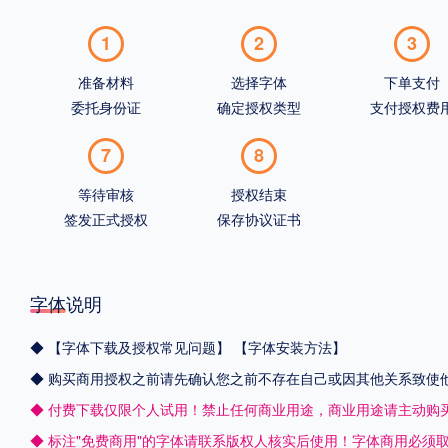
1
2
3
准备材料
选择字体
下单支付
委托身份证
确定授权类型
支付授权费
7
8
等待审核
授权结束
签发正式授权
保存协议证书
字体说明
◆
【字体下载及授权常见问题】
【字体安装方法】
◆ 购买商用授权之前请先确认您之前不存在自己或因其他关系致使
◆ 付费下载仅限个人试用！禁止任何商业用途，商业用途请主动购
◆ 标注"免费商用"的字体请联系版权人核实后使用！字体商用必须