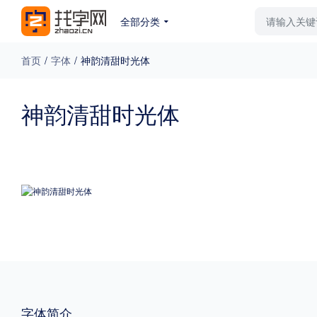
全部分类
最新字体
排行榜
教
首页
/
字体
/
神韵清甜时光体
专题
神韵清甜时光体
免费下载
收费下载
更多
外观
硬笔手写
更多
粗细
特粗
粗体
字体简介