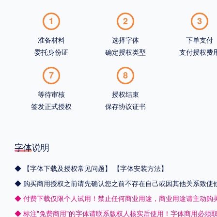
1
2
3
准备材料
选择字体
下单支付
委托身份证
确定授权类型
支付授权费
7
8
等待审核
授权结束
签发正式授权
保存协议证书
字体说明
◆
【字体下载及授权常见问题】
【字体安装方法】
◆ 购买商用授权之前请先确认您之前不存在自己或因其他关系致使
◆ 付费下载仅限个人试用！禁止任何商业用途，商业用途请主动购
◆ 标注"免费商用"的字体请联系版权人核实后使用！字体商用必须