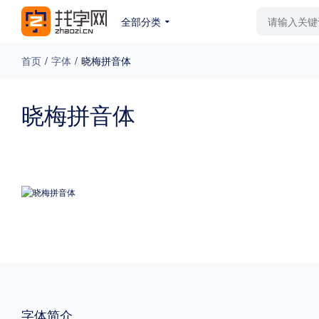
全部分类
最新字体
排行榜
教
首页
/
字体
/
晓梅拼音体
专题
晓梅拼音体
免费下载
收费下载
更多
外观
硬笔手写
更多
粗细
特粗
粗体
字体简介