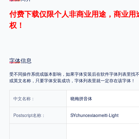
格式
付费下载仅限个人非商业用途，商业用
权！
.TTF
.OTF
地区
字体信息
中国大陆
中国港澳台
更多
受不同操作系统或版本影响，如果字体安装后在软件字体列表里找不到，首
或英文名称，只要字体安装成功，字体列表里就一定存在该字体！
POP字体下载
字库打包下载
海报素材下载
中文名称：
晓梅拼音体
字体新闻
字体文章
字体程序
字体人物
字体网站
Postscript名称：
SYchuncexiaomeiti-Light