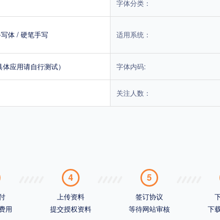
字体分类：
手写体
/
硬笔手写
适用系统：
具体应用请自行测试）
字体内码:
关注人数：
4
5
付
上传资料
签订协议
费用
提交授权资料
等待网站审核
下