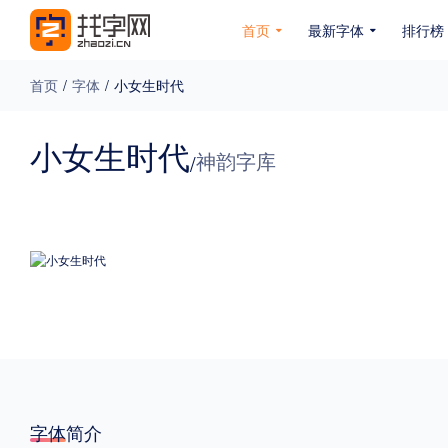
首页
最新字体
排行榜
首页
/
字体
/
小女生时代
专题
小女生时代
神韵字库
/
免费下载
收费下载
免费商用
无下载
名人名家字体
公文字体
图案字体
更多
风格
力量
圆润
优雅
豪放
奇特
字体简介