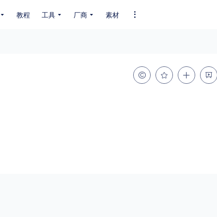
教程
工具
厂商
素材
全部字体
中文字体
英文字体
其它字体
编码
GB2312
GBK
GB18030
BIG5
SHIFT-JIS
EUC-JP
EUC-JP
UNICODE
粗细
特粗
粗体
细体
特细