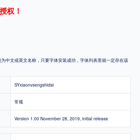
授权！
地区
中国大陆
中国港澳台
中国西藏
老挝
越南
泰国
缅甸
蒙古
日本
韩国
更多
，可能为中文或英文名称，只要字体安装成功，字体列表里就一定存在该
用，有侵权风险！
SYxiaonvsengshidai
常规
Version 1.00 November 28, 2019, initial release