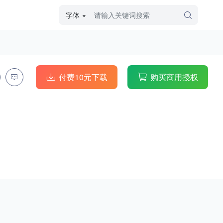
字体
字体高级筛选
外观
付费10元下载
购买商用授权
硬笔手写
毛笔飞白
粉笔勾绘
个性书体
美术手绘
儿童字体
涂鸦字体
哥特字体
印刷字体
更多
字型
手写手绘
创意设计
印刷字体