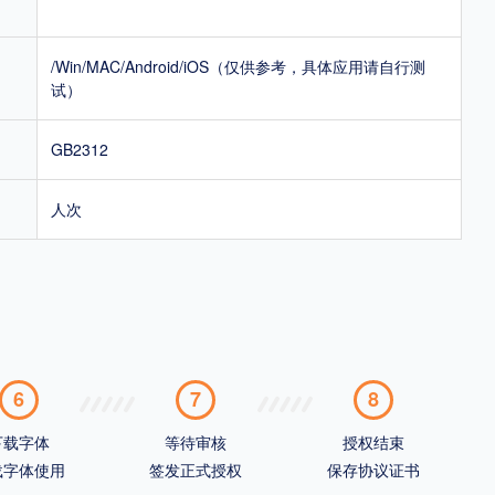
/Win/MAC/Android/iOS（仅供参考，具体应用请自行测
试）
GB2312
人次
6
7
8
下载字体
等待审核
授权结束
载字体使用
签发正式授权
保存协议证书