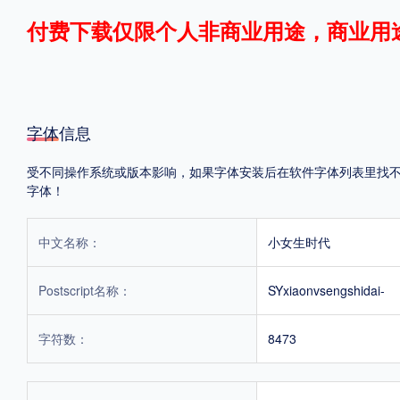
付费下载仅限个人非商业用途，商业用
格式
.TTF
.OTF
.TTC
字体信息
受不同操作系统或版本影响，如果字体安装后在软件字体列表里找不到，
字体！
重要提示：本站提供的字体除标注“
免费商用
”的字体外，即使显示“
免费下载
”
中文名称：
小女生时代
Postscript名称：
SYxiaonvsengshidai-
字符数：
8473