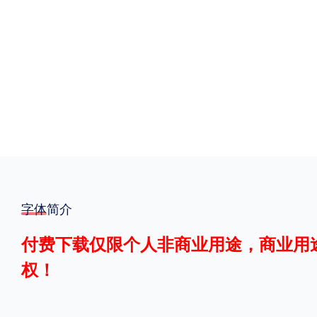
格式
.TTF
.OTF
地区
中国大陆
中国港澳台
更多
POP字体下载
字库打包下载
海报素材下载
字体简介
付费下载仅限个人非商业用途，商业用
字体新闻
字体文章
字体程序
字体人物
字体网站
权！