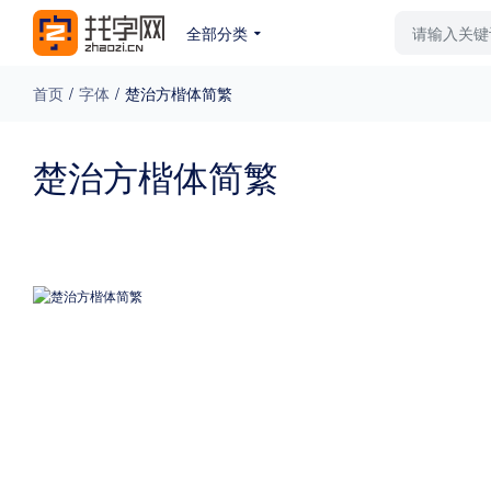
全部分类
最新字体
排行榜
教
首页
/
字体
/
楚治方楷体简繁
专题
楚治方楷体简繁
免费下载
收费下载
更多
外观
硬笔手写
更多
粗细
特粗
粗体