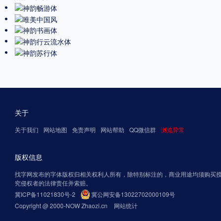
关于
关于我们
网站地图
免责声明
网站帮助
QQ微信群
浏览异常
版权信息
找字网发布的字体版权归相关权利人所有，除特别标注的，商业用途均须购买
究侵权者的法律责任并索赔。
冀ICP备11021830号-2
冀公网安备13022702000109号
Copyright @ 2000-NOW Zhaozi.cn
网站统计