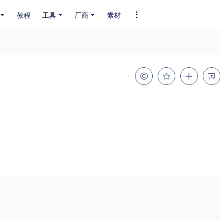
教程
工具
厂商
素材
全部字体
中文字体
英文字体
其它字体
编码
GB2312
GBK
GB18030
BIG5
SHIFT-JIS
EUC-JP
EUC-JP
UNICODE
粗细
特粗
粗体
细体
特细