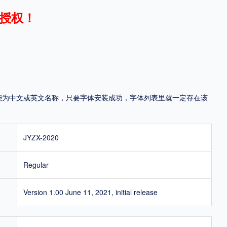
授权！
地区
中国大陆
中国港澳台
中国西藏
老挝
越南
泰国
缅甸
蒙古
日本
韩国
更多
，可能为中文或英文名称，只要字体安装成功，字体列表里就一定存在该
用，有侵权风险！
JYZX-2020
Regular
Version 1.00 June 11, 2021, initial release