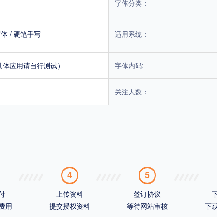
字体分类：
写体
/
硬笔手写
适用系统：
具体应用请自行测试）
字体内码:
关注人数：
4
5
付
上传资料
签订协议
费用
提交授权资料
等待网站审核
下