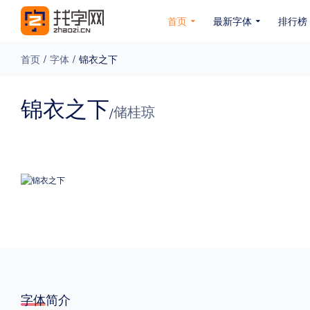
首页
最新字体
排行榜
首页
/
字体
/
锦衣之下
专题
锦衣之下
储桂琼
/
免费下载
收费下载
免费商用
无下载
名人名家字体
公文字体
图案字体
更多
风格
力量
圆润
优雅
豪放
奇特
字体简介