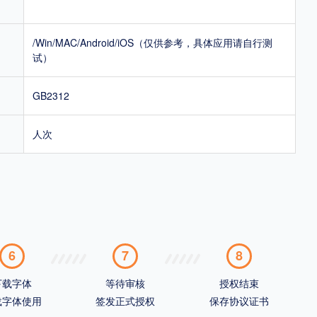
/Win/MAC/Android/iOS（仅供参考，具体应用请自行测
试）
GB2312
人次
6
7
8
下载字体
等待审核
授权结束
载字体使用
签发正式授权
保存协议证书