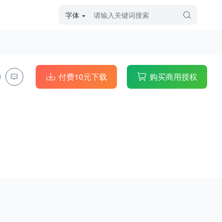
字体
字体高级筛选
外观
付费10元下载
购买商用授权
硬笔手写
毛笔飞白
粉笔勾绘
个性书体
美术手绘
儿童字体
涂鸦字体
哥特字体
印刷字体
更多
字型
手写手绘
创意设计
印刷字体