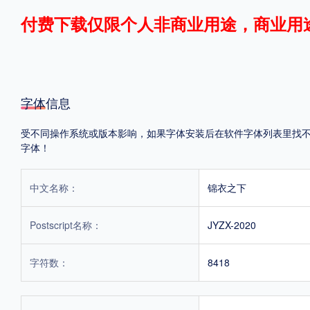
付费下载仅限个人非商业用途，商业用
格式
.TTF
.OTF
.TTC
字体信息
受不同操作系统或版本影响，如果字体安装后在软件字体列表里找不到，
字体！
重要提示：本站提供的字体除标注“
免费商用
”的字体外，即使显示“
免费下载
”
中文名称：
锦衣之下
Postscript名称：
JYZX-2020
字符数：
8418