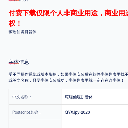
格式
付费下载仅限个人非商业用途，商业用
权！
.TTF
.OTF
琼瑶仙境拼音体
地区
中国大陆
中国港澳台
更多
字体信息
受不同操作系统或版本影响，如果字体安装后在软件字体列表里找不到，首
或英文名称，只要字体安装成功，字体列表里就一定存在该字体！
POP字体下载
字库打包下载
海报素材下载
中文名称：
琼瑶仙境拼音体
字体新闻
字体文章
字体程序
字体人物
字体网站
Postscript名称：
QYXJpy-2020