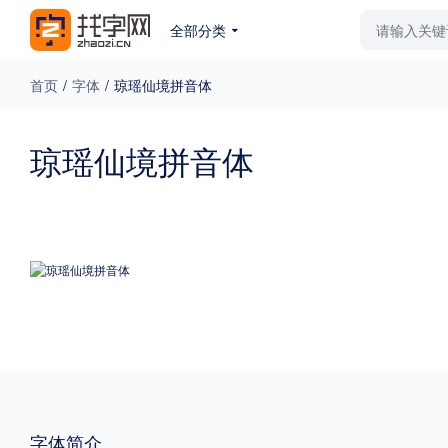
全部分类
最新字体
排行榜
教
首页
/
字体
/
琼瑶仙境拼音体
专题
琼瑶仙境拼音体
免费下载
收费下载
更多
外观
硬笔手写
更多
粗细
特粗
粗体
字体简介