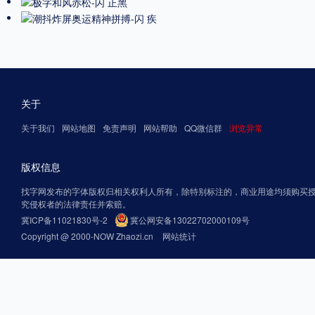
关于
关于我们
网站地图
免责声明
网站帮助
QQ微信群
浏览异常
版权信息
找字网发布的字体版权归相关权利人所有，除特别标注的，商业用途均须购买
究侵权者的法律责任并索赔。
冀ICP备11021830号-2
冀公网安备13022702000109号
Copyright @ 2000-NOW Zhaozi.cn
网站统计