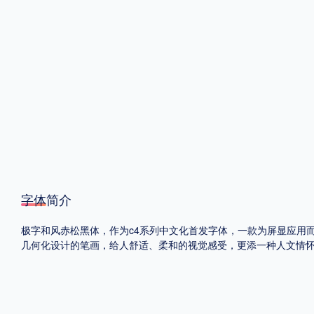
格式
.TTF
.OTF
地区
中国大陆
中国港澳台
更多
字体简介
POP字体下载
字库打包下载
海报素材下载
极字和风赤松黑体，作为c4系列中文化首发字体，一款为屏显应用
几何化设计的笔画，给人舒适、柔和的视觉感受，更添一种人文情
字体新闻
字体文章
字体程序
字体人物
字体网站