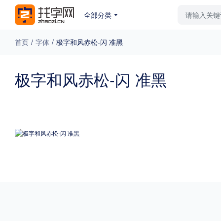
全部分类
最新字体
排行榜
教
首页
/
字体
/
极字和风赤松-闪 准黑
专题
极字和风赤松-闪 准黑
免费下载
收费下载
更多
外观
硬笔手写
更多
粗细
特粗
粗体