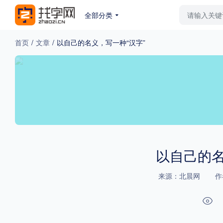
全部分类
最新字体
排行榜
教
首页
/
文章
/
以自己的名义，写一种“汉字”
专题
免费下载
收费下载
更多
外观
硬笔手写
更多
以自己的名
来源：北晨网
作
粗细
特粗
粗体