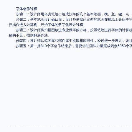
字体创作过程
步骤一：设计师用马克笔绘出组成汉字的几个基本笔画，横、竖、撇、点、
步骤二：基本笔画设计确认后，设计师依据已定型的笔画在稿纸上开始单字创
扫描仪进入计算机，开始字体的数字化设计过程。
步骤三：设计师将扫描图放进专业做字的方格，按照笔纹进行字体的计算机
稿的不足，找到解决办法。
步骤四：设计师从笔画库和部件库中提取相应部件，经过进一步设计，设计
步骤五：第一批810个字创作结束后，需要借助团队力量完成剩余5953个