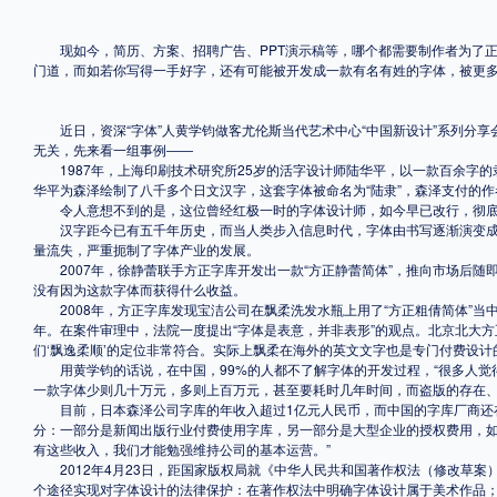
格式
现如今，简历、方案、招聘广告、PPT演示稿等，哪个都需要制作者为了正
门道，而如若你写得一手好字，还有可能被开发成一款有名有姓的字体，被更
.TTF
.OTF
近日，资深“字体”人黄学钧做客尤伦斯当代艺术中心“中国新设计”系列分享
无关，先来看一组事例――
1987年，上海印刷技术研究所25岁的活字设计师陆华平，以一款百余字的
地区
华平为森泽绘制了八千多个日文汉字，这套字体被命名为“陆隶”，森泽支付的作
令人意想不到的是，这位曾经红极一时的字体设计师，如今早已改行，彻底离
中国大陆
中国港澳台
更多
汉字距今已有五千年历史，而当人类步入信息时代，字体由书写逐渐演变成
量流失，严重扼制了字体产业的发展。
2007年，徐静蕾联手方正字库开发出一款“方正静蕾简体”，推向市场后随即
没有因为这款字体而获得什么收益。
2008年，方正字库发现宝洁公司在飘柔洗发水瓶上用了“方正粗倩简体”当
POP字体下载
字库打包下载
海报素材下载
年。在案件审理中，法院一度提出“字体是表意，并非表形”的观点。北京北大方
们‘飘逸柔顺’的定位非常符合。实际上飘柔在海外的英文文字也是专门付费设计
用黄学钧的话说，在中国，99%的人都不了解字体的开发过程，“很多人觉
一款字体少则几十万元，多则上百万元，甚至要耗时几年时间，而盗版的存在、
字体新闻
字体文章
字体程序
字体人物
字体网站
目前，日本森泽公司字库的年收入超过1亿元人民币，而中国的字库厂商还在
分：一部分是新闻出版行业付费使用字库，另一部分是大型企业的授权费用，如
有这些收入，我们才能勉强维持公司的基本运营。”
2012年4月23日，距国家版权局就《中华人民共和国著作权法（修改草案
个途径实现对字体设计的法律保护：在著作权法中明确字体设计属于美术作品；