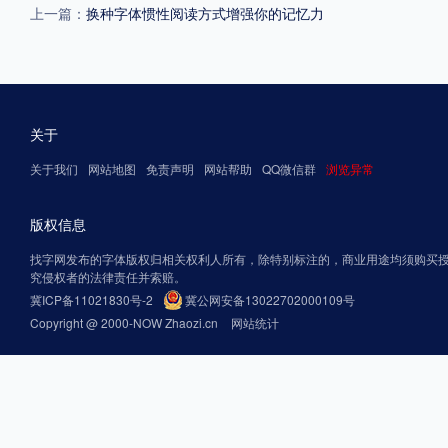
上一篇：
换种字体惯性阅读方式增强你的记忆力
关于
关于我们
网站地图
免责声明
网站帮助
QQ微信群
浏览异常
版权信息
找字网发布的字体版权归相关权利人所有，除特别标注的，商业用途均须购买
究侵权者的法律责任并索赔。
冀ICP备11021830号-2
冀公网安备13022702000109号
Copyright @ 2000-NOW Zhaozi.cn
网站统计