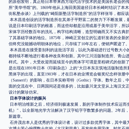
的原创发明，真正给日本带来西方现代活字技术的是美国长老会的传教士姜
所“美华书馆”的。1869年他从上海回美国途径日本长崎时结识了
街私塾余谈》上刊载的“崎阳新塾活字制造所”的活字样张等，都应
本木昌造创设的活字制造所在其弟子平野富二的努力下不断发展，
说是日本印刷活字的根基，而这些却都是沿用或基于美华活字，所以
宋体字历经数百年的洗礼，构字结构清晰，造型明确而又不实古典
了其基础字体的地位。
1875年，神崎正宜创立的弘道轩发表的全新
但终究没能撼动明朝体的地位，只存续了10年左右，便销声匿迹了
本木昌造在接受姜别利的这批活字后，以此为基础进行过号数大小
都持续不断地进行着各种改良和创新。其中江川活版制造所、青山
样式。其中，大受欢迎而延续至今的黑体字可谓是里程碑式的创新
是出现在
1891年日本《印刷杂志》上的“大日本东京筑地活版制造所新
黑体字的出现，直至1903年，才在日本劝业博览会银奖纪念样张
（Sanserif）的影响，在日本实称哥特（Gothic）字体。数
面的交流在中、日两国间还是很多的，比如森川龙文堂从上海汉文
设计的聚珍仿宋。
日本字体设计的振兴
日本明治维新之后，经济得到极速发展，新的字体制作技术应运而
机）”，以全新地光学方法解决了汉字铅字字数繁多的问题。2年后，
新篇章。
石井茂吉本人是优秀的字体设计者，设计过多款优秀字体，其中最为
次博士苦心编撰数十年的《大汉和辞典》开发的专用字体。时年石井已