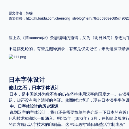
格式
原文作者：陈嵘
原文链接：
http://hi.baidu.com/chenrong_sh/blog/item/78cc0c808ec6f5c4902
.TTF
.OTF
—————————————————————————————
应上次《商moment舜》杂志编辑的邀请，又为《明日风尚》杂志
地区
不是搞史论的，有些是翻译摘录，有些是仅凭记忆，未免遗漏或错
中国大陆
中国港澳台
更多
—————————————————————————————
日本字体设计
POP字体下载
字库打包下载
海报素材下载
他山之石，日本字体设计
日本，是中国以外为数不多的仍在坚持使用汉字的国度之一。在汉
题，却还没有完全清晰的考证。然而时过境迁，现在日本汉字字体
字体新闻
字体文章
字体程序
字体人物
字体网站
中、日字体设计的历史渊源
说到汉字的字体设计，我们还是需要简单的先介绍一下日本的在近代
化和技术如潮水一般涌入。明治
5年（1872年）2月，在长崎出版
的西方现代活字技术的印刷品。这里出现的“崎阳新塾活字制造所”