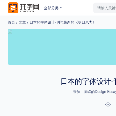
全部分类
最新字体
排行榜
教
首页
/
文章
/
日本的字体设计-刊与最新的《明日风尚》
专题
免费下载
收费下载
更多
外观
硬笔手写
更多
日本的字体设计
来源：陈嵘的Design Essa
粗细
特粗
粗体