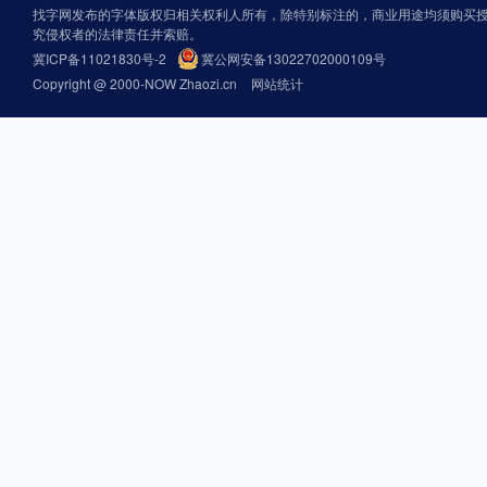
找字网发布的字体版权归相关权利人所有，除特别标注的，商业用途均须购买
究侵权者的法律责任并索赔。
冀ICP备11021830号-2
冀公网安备13022702000109号
Copyright @ 2000-NOW Zhaozi.cn
网站统计