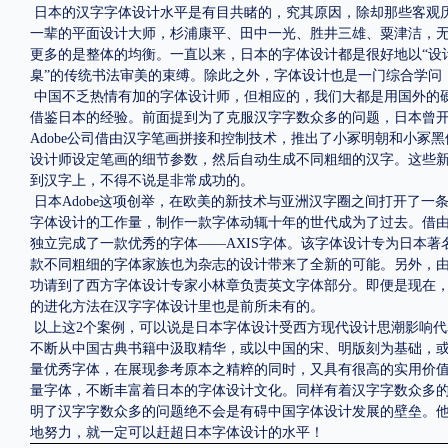
日本的汉字字体设计水平是有目共睹的，究其原因，除却那些客观
一辈的平面设计大师，杉浦康平、田中一光、胜井三雄、粟津洁，
更多的是整体的均衡。一直以来，日本的字体设计都是很好地以“设
臬”的传统书法审美的束缚。除此之外，字体设计也是一门综合学问
中国不乏热情有加的字体设计师，但相应的，我们大都是用国外的
借鉴日本的经验。前面提到为了克服汉字字数众多的问题，日本曾开
Adobe公司借由汉字笔画拼接和控制技术，推出了小冢明朝和小
设计师设定笔画的细节参数，然后自动生成不同粗细的汉字。这些
到汉字上，不得不说是非常成功的。
日本
Adobe这项创举，在欧美的新技术与亚洲汉字圈之间打开了
字体设计的工作量，制作一款字体动辄十年的世代成为了过去。借由这
独立完成了一款优秀的字体——AXIS字体。该字体设计专为日本著
款不同粗细的字体家族也为杂志的设计带来了全新的可能。另外，由
功请到了西方字体设计专家小林章负责
英文字体
部分。即便是现在，
的进化方法在汉字字体设计里也是前所未有的。
以上这
2个案例，可以说是日本字体设计受西方现代设计思潮影响
不断从中国古典书籍中汲取精华，或以中国的宋、明版刻为基础，
量优秀字体，在展现参考原本之精粹的同时，又具有很高的实用价
量字体，不断丰富着日本的字体设计文化。同样有着汉字字数众多
明了汉字字数众多的问题绝不会是有碍中国字体设计发展的壁垒。
地努力，就一定可以赶超日本字体设计的水平！