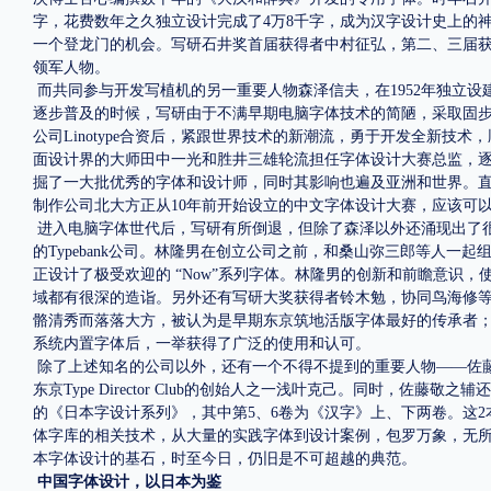
字，花费数年之久独立设计完成了4万8千字，成为汉字设计史上的神
一个登龙门的机会。写研石井奖首届获得者中村征弘，第二、三届
领军人物。
而共同参与开发写植机的另一重要人物森泽信夫，在
1952年独立
逐步普及的时候，写研由于不满早期电脑字体技术的简陋，采取固
公司Linotype合资后，紧跟世界技术的新潮流，勇于开发全新技
面设计界的大师田中一光和胜井三雄轮流担任字体设计大赛总监，
掘了一大批优秀的字体和设计师，同时其影响也遍及亚洲和世界。
制作公司北大方正从10年前开始设立的
中文字体
设计大赛，应该可
进入电脑字体世代后，写研有所倒退，但除了森泽以外还涌现出了
的Typebank公司。林隆男在创立公司之前，和桑山弥三郎等人一起组成过
正设计了极受欢迎的 “Now”系列字体。林隆男的创新和前瞻意识，使
域都有很深的造诣。另外还有写研大奖获得者铃木勉，协同鸟海修等人于
骼清秀而落落大方，被认为是早期东京筑地活版字体最好的传承者；之后的
系统内置字体后，一举获得了广泛的使用和认可。
除了上述知名的公司以外，还有一个不得不提到的重要人物——佐
东京
Type Director Club的创始人之一浅叶克己。同时，佐
的《日本字设计系列》，其中第5、6卷为《汉字》上、下两卷。这
体字库的相关技术，从大量的实践字体到设计案例，包罗万象，无
本字体设计的基石，时至今日，仍旧是不可超越的典范。
中国字体设计，以日本为鉴