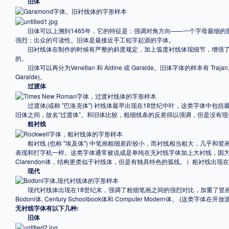
旧体
旧体可以上溯到1465年，它的特征是：强调对角方向——一个字母最细的
强烈；出众的可读性。旧体是最接近手工铅字起源的字体。
旧衬线体在制作的时候有严整的斜度规定，加上弧度衬线体现细节，增强了它
的。
旧体可以再分为Venetian 和 Aldine 或 Garalde。旧体字体的样本有 Trajan, Jenson (Ve
Garalde)。
过渡体
过渡体(或称 "巴洛克体") 衬线体最早出现在18世纪中叶，这类字体中包括最著名的Time
旧体之间，故名“过渡体”。和旧体比较，粗细线条的反差得以强调，但是没有
粗衬线
粗衬线 (也称 "埃及体") 中笔画粗细差距较小，而衬线相当粗大，几乎和
表现和打字机一样。这类字体通常被说成是单纯在无衬线字体加上大衬线，因
Clarendon体，结构更类似于衬线体，但是有独具特色的弧线。）粗衬线出现在1800年
现代
现代衬线体出现在18世纪末，强调了粗细笔画之间的强烈对比，加重了竖画
Bodoni体, Century Schoolbook体和 Computer Modern体。 (这类字
无衬线字体有以下几种:
旧体