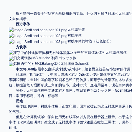
格式
很不错的一篇关于字型方面基础知识的文章。什么叫衬线？衬线和无衬线字
文向你揭示。
西方字体
.TTF
.OTF
无衬线字体
衬线字体
衬线字体的衬线（红色部分）
地区
方块字
汉字中的衬线体宋体和无衬线体黑体
日文明朝体(MS Mincho体)和ゴシック体
中国大陆
中国港澳台
更多
韩国语中的衬线体Batang体和无衬线体Dotum体
中文将Serif按照字义翻译成“衬线”或“字脚”，顾名思义就是装饰陪衬的作
衬线体（即“白体”），中国大陆地区称之为宋体，使用繁体中文的港台称之为
宋朝和明朝，当时中国的活字印刷术已经广泛传播，而用于制造活字的木纹多
POP字体下载
字库打包下载
海报素材下载
粗，根据运笔习惯而形成三角形的装饰。这种方式一直沿用至今，现在白体类
另外，无衬线体在中文通常称为黑体，在日文称为ゴシック体（Goshikku-t
目，常用于标题、导语、标志等。
用途
在传统印刷中，衬线字体用于正文印刷，因为它被认为比无衬线体更易于阅
字体新闻
字体文章
字体程序
字体人物
字体网站
的气氛。
但是在计算机领域中倾向使用无衬线字体以方便在显示器上显示。出于这个原因，
字体（宋体或细明体）改变成了无衬线字体（微软雅黑或微软正黑体）。另外，为
运用。