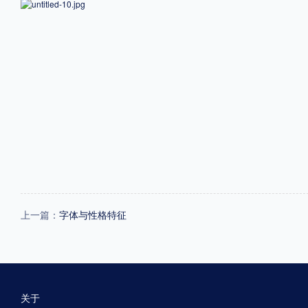
上一篇：
字体与性格特征
关于