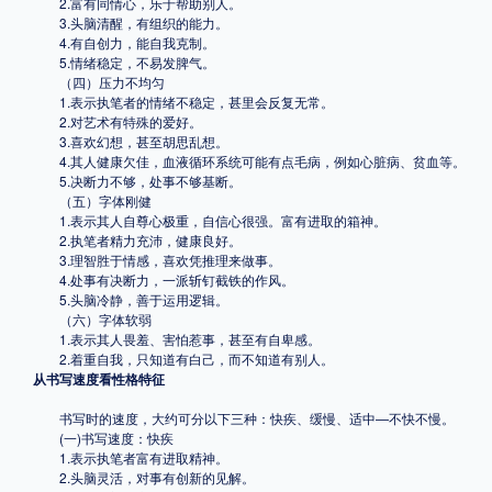
2.富有同情心，乐于帮助别人。
3.头脑清醒，有组织的能力。
4.有自创力，能自我克制。
5.情绪稳定，不易发脾气。
（四）压力不均匀
1.表示执笔者的情绪不稳定，甚里会反复无常。
2.对艺术有特殊的爱好。
3.喜欢幻想，甚至胡思乱想。
4.其人健康欠佳，血液循环系统可能有点毛病，例如心脏病、贫血等。
5.决断力不够，处事不够基断。
（五）字体刚健
1.表示其人自尊心极重，自信心很强。富有进取的箱神。
2.执笔者精力充沛，健康良好。
3.理智胜于情感，喜欢凭推理来做事。
4.处事有决断力，一派斩钉截铁的作风。
5.头脑冷静，善于运用逻辑。
（六）字体软弱
1.表示其人畏羞、害怕惹事，甚至有自卑感。
2.着重自我，只知道有白己，而不知道有别人。
从书写速度看性格特征
书写时的速度，大约可分以下三种：快疾、缓慢、适中—不快不慢。
(一)书写速度：快疾
1.表示执笔者富有进取精神。
2.头脑灵活，对事有创新的见解。