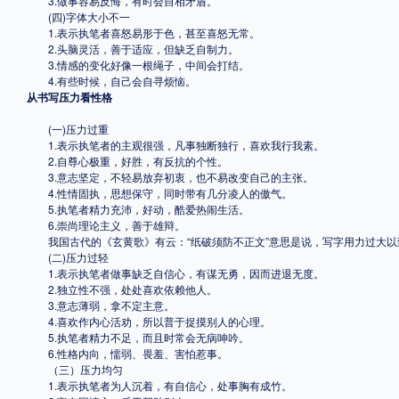
3.做事容易反悔，有时会自相矛盾。
(四)字体大小不一
1.表示执笔者喜怒易形于色，甚至喜怒无常。
2.头脑灵活，善于适应，但缺乏自制力。
3.情感的变化好像一根绳子，中间会打结。
4.有些时候，自己会自寻烦恼。
从书写压力看性格
(一)压力过重
1.表示执笔者的主观很强，凡事独断独行，喜欢我行我素。
2.自尊心极重，好胜，有反抗的个性。
3.意志坚定，不轻易放弃初衷，也不易改变自己的主张。
4.性情固执，思想保守，同时带有几分凌人的傲气。
5.执笔者精力充沛，好动，酷爱热闹生活。
6.崇尚理论主义，善于雄辩。
我国古代的《玄黄歌》有云：“纸破须防不正文”意思是说，写字用力过大以
(二)压力过轻
1.表示执笔者做事缺乏自信心，有谋无勇，因而进退无度。
2.独立性不强，处处喜欢依赖他人。
3.意志薄弱，拿不定主意。
4.喜欢作内心活劝，所以普于捉摸别人的心理。
5.执笔者精力不足，而且时常会无病呻吟。
6.性格内向，懦弱、畏羞、害怕惹事。
（三）压力均匀
1.表示执笔者为人沉着，有自信心，处事胸有成竹。