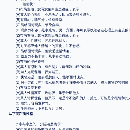
二、锯齿状：
(1)布局左倾，愈写愈偏向左边边缘，表示：
(A)其人野心勃勃，不易满足，因而常会得寸进尺。
(B)有耐心，脾气好，但有怪僻。
(C)能够面对现实，节俭自奉。
(D)现察力不够，处事疏忽。另一方面，亦可表示执笔者在心理上有变态的
(2)布局右倾，愈写愈靠近右边边缘，表示：
(A)其人生性随和，容易迁就别人。
(B)对子感应他人情绪上的变化，并不敏感。
(C)能够面对现实，但缺乏生活情趣。
(D)创造力不甚丰富，凡事喜欢模仿。
(3)布局的排列齐整
(A)其人有忍耐力，有自制力，能压制白己的冲动。
(B)为人光明磊落，行为端正。
(C)执笔者是一位有理想的人，能够面对现实。
(D)另一方面，亦可表示执笔者是个注重外表形式的人，将人接物亦较拘谨
(4)布局参差不齐—
(A)其人性情爽直，热心肠，乐于带助他人。
(B)其人讨厌世俗，但又不一定是个不随和的人，反之，可能是个很随和的
(C)性急，容易发脾气。
(D)生性随便，不喜欢斤斤计较。
从字间距看性格
(1字与宇之间，分隔清楚表示：
(A)执笔者的判断能力良好，凡事能够自主。