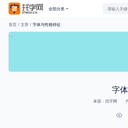
全部分类
最新字体
排行榜
教
首页
/
文章
/
字体与性格特征
专题
免费下载
收费下载
更多
外观
硬笔手写
更多
字体
来源：找字网
粗细
特粗
粗体