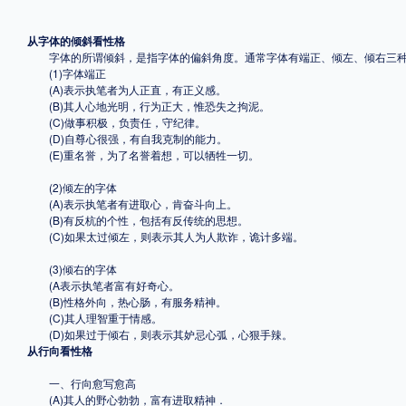
格式
从字体的倾斜看性格
字体的所谓倾斜，是指字体的偏斜角度。通常字体有端正、倾左、倾右三
(1)字体端正
.TTF
.OTF
(A)表示执笔者为人正直，有正义感。
(B)其人心地光明，行为正大，惟恐失之拘泥。
(C)做事积极，负责任，守纪律。
(D)自尊心很强，有自我克制的能力。
地区
(E)重名誉，为了名誉着想，可以牺牲一切。
中国大陆
中国港澳台
更多
(2)倾左的字体
(A)表示执笔者有进取心，肯奋斗向上。
(B)有反杭的个性，包括有反传统的思想。
(C)如果太过倾左，则表示其人为人欺诈，诡计多端。
POP字体下载
字库打包下载
海报素材下载
(3)倾右的字体
(A表示执笔者富有好奇心。
(B)性格外向，热心肠，有服务精神。
(C)其人理智重于情感。
字体新闻
字体文章
字体程序
字体人物
字体网站
(D)如果过于倾右，则表示其妒忌心弧，心狠手辣。
从行向看性格
一、行向愈写愈高
(A)其人的野心勃勃，富有进取精神．