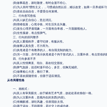
(B)做事疏忽，谈吐随便，有时会漫不经心。
(C)为人崇尚“惯性主义，，习惯成自然以后，难以改变，如果一旦养成坏习
(D)喜欢自由自在，不爱受任何束缚。
二、行向愈写愈低
(A)其人缺乏自信心，意志消沉。
(B)情绪低落，心境冷钱，对生活失去兴趣。
(C)发生心理矛盾现象，一方面有自卑感，一方面鄙视他人。
(D)生性孤僻，有点怪脾气。
三、行向的排列整齐
(A)其人重视秩序，遵守纪律，有服从性。
(B)做事认真负责，尽力而为。
(C)执笔者是个有教养的人，有自我克制的能力。
(D)另一方面，亦可表示执笔者是个拘于形式的人，注重外表，有点世俗的
四、行向参差不齐
(A)其人性情爽直、坦白、喜欢结交朋友。
(B)脾气急躁，说话时漫不经心，多言，但胸无城府。
(C)做事粗心大意，敷衍了事。
(D)不喜欢跟随世俗，但善于适应潮流。
从布局看性格
一、画框式：
(A)其人有审美眼光，由于赋有艺术气质，故处处喜欢独创一格。
(B)为人注重外表，忽视内在的东西(内容)。
(C)有幽默感，谈吐风趣，但表现欲太强。
(D)善于词令，手段圆滑，是社交上的成功者。