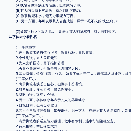
(A)执笔者做事缺乏责任感，但求戴衍了事。
(B)其人的头脑不够清晰，缺乏判断的能力。
(C)做事拖泥带水，毫无办事能力可言。
(D)另一方面，亦可表示其人吝啬成性，属于一毛不拔的‘铁公鸡，o
(3)如果字行之间极为混乱，则表示其人刻薄寡恩，对人苛刻凌厉。
从字体大小看性格
(一)字体巨大
1.表示执笔者的自信心很强，做事积极，喜欢冒险。
2.个性刚强，为人公正无私。
3.为人光明磊落，勇于维护公理。
4.头脑不够缜密，但做事有大刀阔斧之风。
5.其人慷慨，但有“海派。作风。如果字体过于巨大，表示其人举止浮，虚
(二)字体细小
1.表示执笔者缺乏自信心，但做事十分谨填。
2.思考精细，注意力强，警觉性亦高。
3.忍耐力强，观察力亦强。
4.另一方面，字体细小亦表示其人的器量狭小，
5.自私自利，但有点小聪明、
6.其人不喜欢挥霍金钱，知悭识俭。另一方面，亦表示其人吝啬成性，贪图
(三)字体不大不小
1.表示执笔者的适应能力很强，做事有节制，遇事每能随机应变。
2.待人接物，举止落落大方。