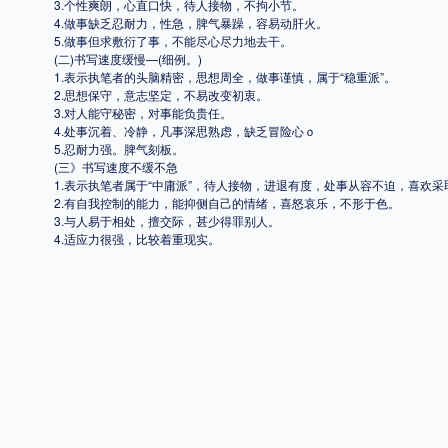
3.个性爽朗，心直口快，待人接物，不拘小节。
4.做事缺乏忍耐力，性急，脾气暴躁，容易动肝火。
5.做事但求敷衍了事，不能尽心尽力地去干。
(二)书写速度缓慢—(细例。)
1.表示执笔者的头脑精密，思想周全，做事谨慎，属于“稳重派”。
2.思想保守，意志坚定，不易改变初衷。
3.对人能守秘密，对事能负贵任。
4.处事沉着、冷静，凡事深思熟虑，缺乏冒险心ｏ
5.忍耐力强。脾气刻板。
(三》书写速度不缓不急
1.表示执笔者属于“中庸派”，待人接物，进退有度，处事从容不迫，喜欢采取
2.有自我控制的能力，能抑侧自己的情绪，喜怒哀乐，不形于色。
3.与人易于相处，擅交际，甚少得罪别人。
4.适应力很强，比较着重现实。