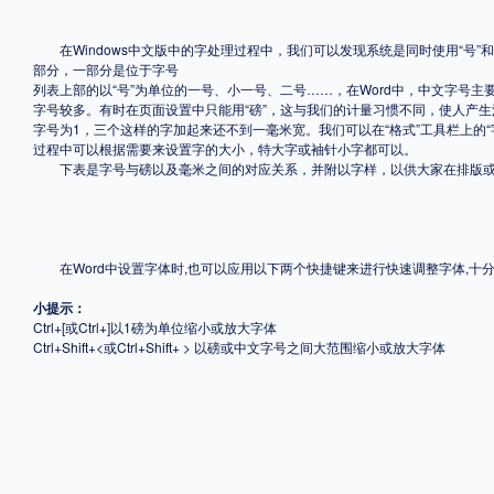
格式
在Windows中文版中的字处理过程中，我们可以发现系统是同时使用“号”和“
部分，一部分是位于字号
列表上部的以“号”为单位的一号、小一号、二号……，在Word中，中文字号主要就
.TTF
.OTF
字号较多。有时在页面设置中只能用“磅”，这与我们的计量习惯不同，使人产生混
字号为1，三个这样的字加起来还不到一毫米宽。我们可以在“格式”工具栏上的“
过程中可以根据需要来设置字的大小，特大字或袖针小字都可以。
下表是字号与磅以及毫米之间的对应关系，并附以字样，以供大家在排版或
地区
中国大陆
中国港澳台
更多
在Word中设置字体时,也可以应用以下两个快捷键来进行快速调整字体,十
小提示：
POP字体下载
字库打包下载
海报素材下载
Ctrl+[或Ctrl+]以1磅为单位缩小或放大字体
Ctrl+Shift+<或Ctrl+Shift+ > 以磅或中文字号之间大范围缩小或放大字体
字体新闻
字体文章
字体程序
字体人物
字体网站