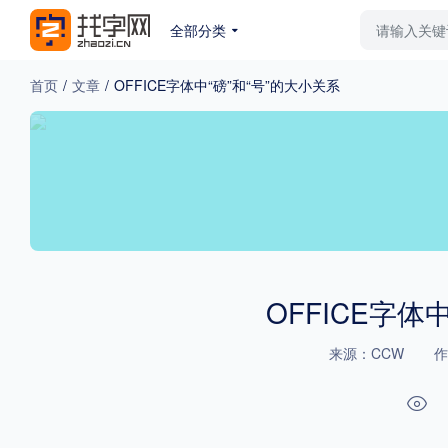
全部分类
最新字体
排行榜
教
首页
/
文章
/
OFFICE字体中“磅”和“号”的大小关系
专题
免费下载
收费下载
更多
外观
硬笔手写
更多
OFFICE字体
来源：CCW
粗细
特粗
粗体