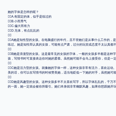
格式
她的字体是怎样的呢？
A.有固定的体，似乎是练过的
B.小而秀气
.TTF
.OTF
C.偏大而有力
D.无体，有点乱乱的

A她是知性型的女孩。在电脑盛行的年代，且不管她们是从事什么工作的，
地区
练过。她是知性而认真的女孩，可能有点严肃，过分的玩笑或态度不太认真都

中国大陆
中国港澳台
更多
B她是浪漫型的女孩。这是最常见的女孩的字体，一般的女孩多半都是这种
孩，写情书时可直接表达你对她的爱慕。虽然她可能不会马上接受你，但是一

C她是活力型的女孩。就像她的字体一样，这种女孩非常有活力，喜欢运动
美的话，你可以在写情书的时候赞美她，适当地贬低一下她的对手，虽然她可
POP字体下载
字库打包下载
海报素材下载

D她是风趣型的女孩。这种女孩多半不太喜欢写字，所以字体乱乱的，千万
的一面，她一定就会被你所吸引。她们本身就非常幽默风趣，如果你想跟她开
字体新闻
字体文章
字体程序
字体人物
字体网站