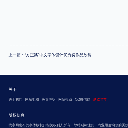
上一篇：
“方正奖”中文字体设计优秀奖作品欣赏
关于
关于我们
网站地图
免责声明
网站帮助
QQ微信群
浏览异常
版权信息
找字网发布的字体版权归相关权利人所有，除特别标注的，商业用途均须购买