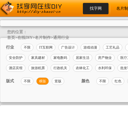
找字网
名片
您的位置：
首页
>
在线DIY
>
名片制作
>
通用行业
行业
不限
IT互联网
广告设计
游戏动漫
工艺礼品
安全防护
家具建材
家电数码
居家生活
房产物业
医疗
酒店宾馆
旅游机票
行政机关
农林化工
水利环保
批发
版式
颜色
不限
横版
竖版
不限
红色