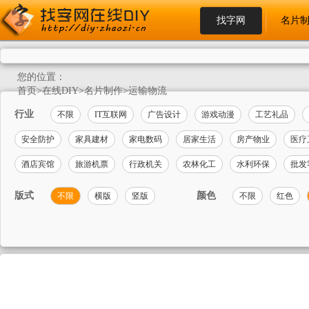
找字网
名片
您的位置：
首页
>
在线DIY
>
名片制作
>
运输物流
行业
不限
IT互联网
广告设计
游戏动漫
工艺礼品
安全防护
家具建材
家电数码
居家生活
房产物业
医疗
酒店宾馆
旅游机票
行政机关
农林化工
水利环保
批发
版式
颜色
不限
横版
竖版
不限
红色