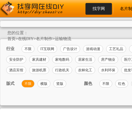
找字网
名片
您的位置：
首页
>
在线DIY
>
名片制作
>
运输物流
行业
不限
IT互联网
广告设计
游戏动漫
工艺礼品
安全防护
家具建材
家电数码
居家生活
房产物业
医疗
酒店宾馆
旅游机票
行政机关
农林化工
水利环保
批发
版式
颜色
不限
横版
竖版
不限
红色