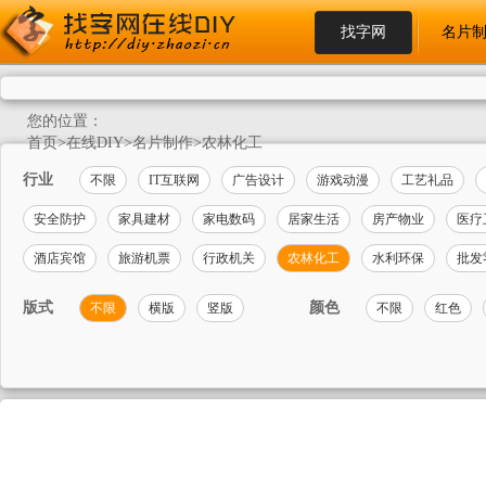
找字网
名片
您的位置：
首页
>
在线DIY
>
名片制作
>
农林化工
行业
不限
IT互联网
广告设计
游戏动漫
工艺礼品
安全防护
家具建材
家电数码
居家生活
房产物业
医疗
酒店宾馆
旅游机票
行政机关
农林化工
水利环保
批发
版式
颜色
不限
横版
竖版
不限
红色