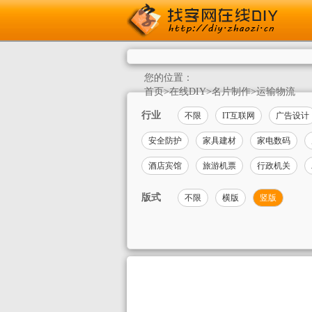
您的位置：
首页
>
在线DIY
>
名片制作
>
运输物流
行业
不限
IT互联网
广告设计
安全防护
家具建材
家电数码
酒店宾馆
旅游机票
行政机关
版式
不限
横版
竖版