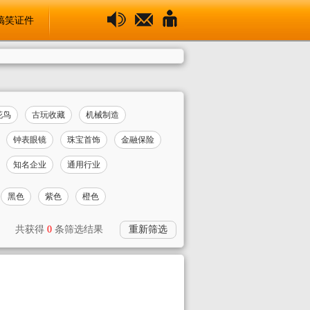
搞笑证件
花鸟
古玩收藏
机械制造
钟表眼镜
珠宝首饰
金融保险
知名企业
通用行业
黑色
紫色
橙色
共获得
0
条筛选结果
重新筛选