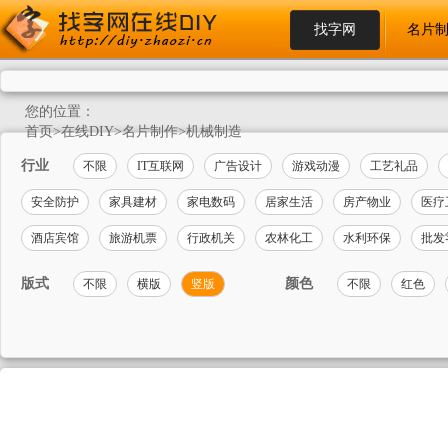
找字网
名片
您的位置：
首页
>
在线DIY
>
名片制作
>
机械制造
行业
不限
IT互联网
广告设计
游戏动漫
工艺礼品
安全防护
家具建材
家电数码
居家生活
房产物业
医疗
酒店宾馆
旅游机票
行政机关
农林化工
水利环保
批发
版式
颜色
不限
横版
竖版
不限
红色